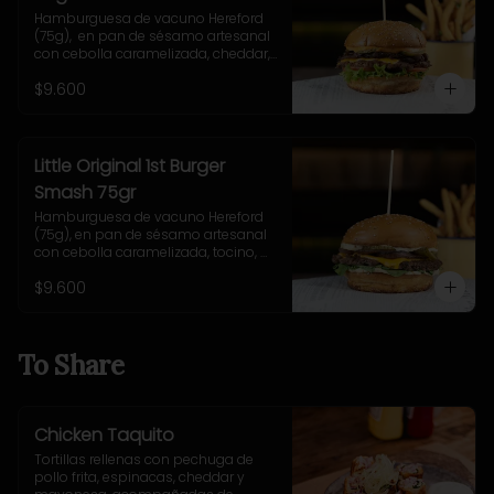
Hamburguesa de vacuno Hereford 
(75g),  en pan de sésamo artesanal 
con cebolla caramelizada, cheddar, 
lechuga, tomate, pepinillo, salsa New 
$9.600
York. Incluye papas fritas rústicas.
Little Original 1st Burger
Smash 75gr
Hamburguesa de vacuno Hereford 
(75g), en pan de sésamo artesanal 
con cebolla caramelizada, tocino, 
queso Gruyere, lechuga y salsa 
$9.600
casera Uncle Fletch. Incluye papas 
fritas pequeñas.
To Share
Chicken Taquito
Tortillas rellenas con pechuga de 
pollo frita, espinacas, cheddar y 