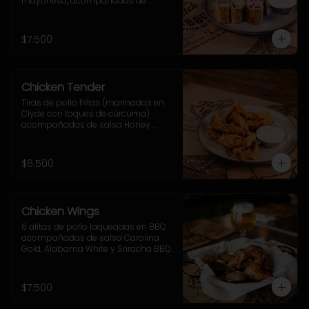
mayonesa, acompañadas de 
cebolla morada, ají verde y sour 
cream.
$7.500
Chicken Tender
Tiras de pollo fritas (marinadas en 
Clyde con toques de cúrcuma) 
acompañadas de salsa Honey 
Mustard
$6.500
Chicken Wings
6 alitas de pollo laqueadas en BBQ 
acompañadas de salsa Carolina 
Gold, Alabama White y Sriracha BBQ.
$7.500