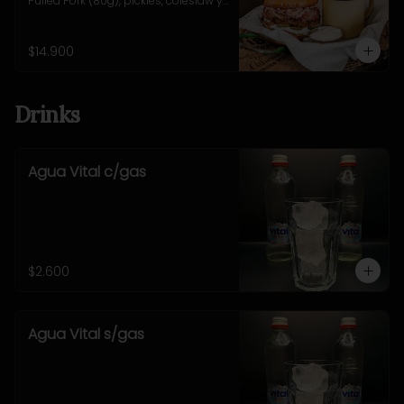
Pulled Pork (80g), pickles, coleslaw y 
salsa alioli. Incluye 
acompañamiento a elección.
$14.900
Drinks
Agua Vital c/gas
$2.600
Agua Vital s/gas