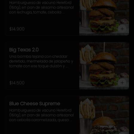
Hamburguesa de vacuno Hereford 
(160g), en pan de sésamo artesanal 
con lechuga, tomate, cebolla 
morada, jalapeño y salsa casera 
BBQ. Incluye acompañamiento a 
elección.
$14.900
Big Texas 2.0
Una bomba tejana con cheddar 
derretido, mermelada de jalapeño y 
tomate con ese toque dulzón y 
picante que rellenan el doble onion, 
junto a la salsa cheddar, lechuga 
crocante y nuestra poderosa 
$14.500
sriracha BBQ.
Blue Cheese Supreme
Hamburguesa de vacuno Hereford 
(160g), en pan de sésamo artesanal 
con cebolla caramelizada, queso 
azul, hojas de espinaca y salsa 
casera de queso azul. Incluye 