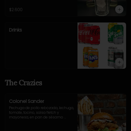
$2.600
Drinks
The Crazies
Colonel Sander
Pechuga de pollo rebozada, lechuga, 
tomate, tocino, salsa fletch y 
mayonesa, en pan de sésamo 
artesanal. Incluye acompañamiento 
a elección.