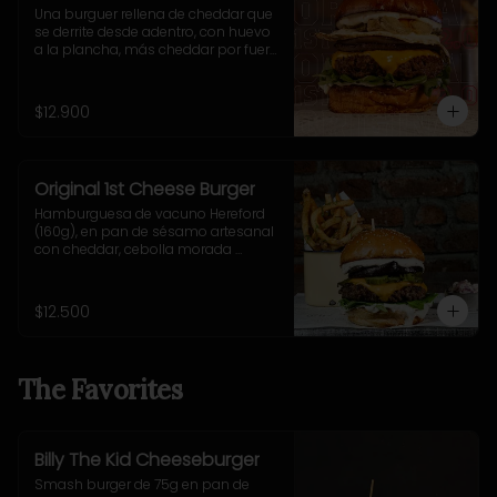
Una burguer rellena de cheddar que 
se derrite desde adentro, con huevo 
a la plancha, más cheddar por fuera, 
cebolla grillada, pepinillos fritos ultra 
crujientes, rúcula fresca y nuestra 
adictiva salsa Fletch.  Blue Cheese 
$12.900
2.0
Original 1st Cheese Burger
Hamburguesa de vacuno Hereford 
(160g), en pan de sésamo artesanal 
con cheddar, cebolla morada 
salteada, pepinillo, rúcula y mostaza 
casera Uncle Fletch. Incluye 
acompañamiento a elección.
$12.500
The Favorites
Billy The Kid Cheeseburger
Smash burger de 75g en pan de 