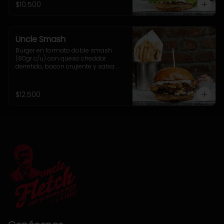
$10.500
Uncle Smash
Burger en formato doble smash 
(80gr c/u) con queso cheddar 
derretido, bacon crujiente y salsa 
alioli dentro de nuestro tradicional 
sésamo brioche. Incluye 
acompañamiento a elección.
$12.500