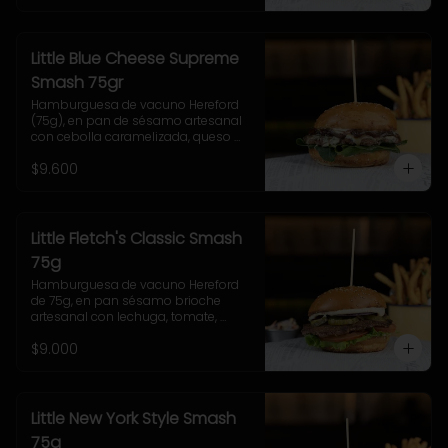
Little Blue Cheese Supreme
Smash 75gr
Hamburguesa de vacuno Hereford 
(75g), en pan de sésamo artesanal 
con cebolla caramelizada, queso 
azul, hojas de espinaca y salsa 
$9.600
casera de queso azul. Incluye papas 
pequeñas.
Little Fletch's Classic Smash
75g
Hamburguesa de vacuno Hereford 
de 75g, en pan sésamo brioche 
artesanal con lechuga, tomate, 
cebolla morada, pepinillo y salsa 
$9.000
casera Uncle Fletch. 
Acompañamiento a elección y 
coleslaw
Little New York Style Smash
75g