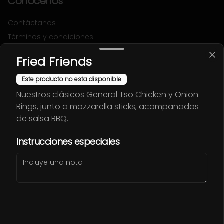
Conócenos
Contáctanos
Términos y condiciones
Política de privacidad
Fried Friends
Redes sociales
Este producto no esta disponible
Nuestros clásicos General Tso Chicken y Onion
Instagram
Rings, junto a mozzarella sticks, acompañados
Facebook
de salsa BBQ.
Mi cuenta
Instrucciones especiales
Pedir
FLETCHITOS
Iniciar sesión
Powered by