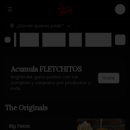
Abrir menu de navegación
Logi
¿Dónde quieres pedir?
nu Kids
Desserts
Texas BBQ
Drinks
The Crazies
Acumula
FLETCHITOS
Regístrate, gana puntos con tus
Únete
compras y canjealos por productos y
más
The Originals
Big Texas