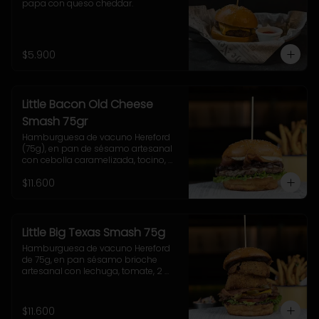
papa con queso cheddar.
$5.900
Little Bacon Old Cheese
Smash 75gr
Hamburguesa de vacuno Hereford 
(75g), en pan de sésamo artesanal 
con cebolla caramelizada, tocino, 
queso Gruyere, lechuga y salsa 
$11.600
casera Uncle Fletch. Incluye papas 
fritas pequeñas.
Little Big Texas Smash 75g
Hamburguesa de vacuno Hereford 
de 75g, en pan sésamo brioche 
artesanal con lechuga, tomate, 2 
onion rings, jalapeños, queso 
cheddar, tocino y salsa BBQ. 
Acompañamiento a elección y 
$11.600
coleslaw