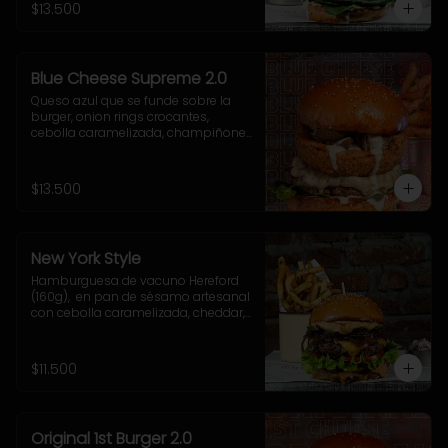
acompañamiento a elección.
$13.500
Blue Cheese Supreme 2.0
Queso azul que se funde sobre la 
burger, onion rings crocantes, 
cebolla caramelizada, champiñones 
salteados, espinaca fresca y una 
cremosa salsa blue que te va a volar 
la cabeza.
$13.500
New York Style
Hamburguesa de vacuno Hereford 
(160g),  en pan de sésamo artesanal 
con cebolla caramelizada, cheddar, 
lechuga, tomate, pepinillo, salsa New 
York. Incluye acompañamiento a 
elección.
$11.500
Original 1st Burger 2.0