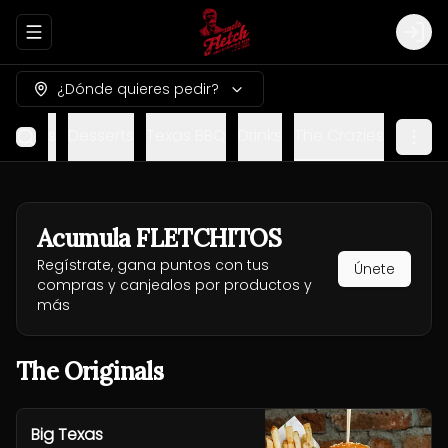
Abrir menu de navegación
Logi
¿Dónde quieres pedir?
nu Kids
Desserts
Texas BBQ
Drinks
The Crazies
Acumula
FLETCHITOS
Regístrate, gana puntos con tus
Únete
compras y canjealos por productos y
más
The Originals
Big Texas