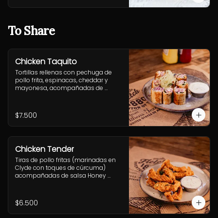
fritas pequeñas.
To Share
Chicken Taquito
Tortillas rellenas con pechuga de 
pollo frita, espinacas, cheddar y 
mayonesa, acompañadas de 
cebolla morada, ají verde y sour 
cream.
$7.500
Chicken Tender
Tiras de pollo fritas (marinadas en 
Clyde con toques de cúrcuma) 
acompañadas de salsa Honey 
Mustard
$6.500