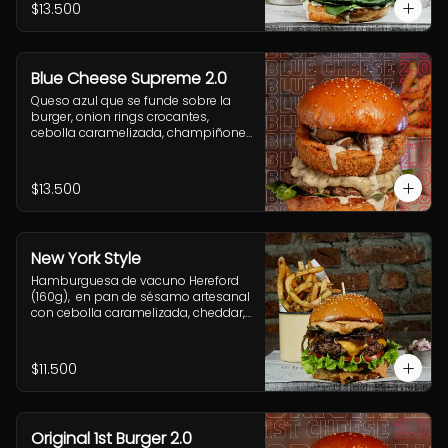
acompañamiento a elección.
$13.500
Blue Cheese Supreme 2.0
Queso azul que se funde sobre la 
burger, onion rings crocantes, 
cebolla caramelizada, champiñones 
salteados, espinaca fresca y una 
cremosa salsa blue que te va a volar 
la cabeza.
$13.500
New York Style
Hamburguesa de vacuno Hereford 
(160g),  en pan de sésamo artesanal 
con cebolla caramelizada, cheddar, 
lechuga, tomate, pepinillo, salsa New 
York. Incluye acompañamiento a 
elección.
$11.500
Original 1st Burger 2.0