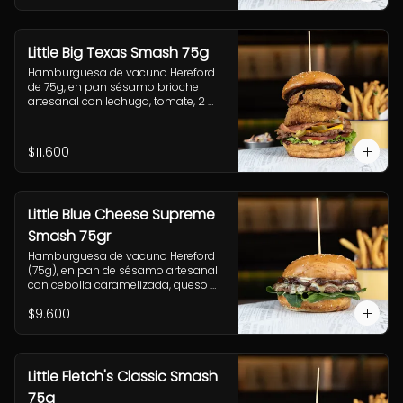
fritas pequeñas.
Little Big Texas Smash 75g
Hamburguesa de vacuno Hereford 
de 75g, en pan sésamo brioche 
artesanal con lechuga, tomate, 2 
onion rings, jalapeños, queso 
cheddar, tocino y salsa BBQ. 
Acompañamiento a elección y 
$11.600
coleslaw
Little Blue Cheese Supreme
Smash 75gr
Hamburguesa de vacuno Hereford 
(75g), en pan de sésamo artesanal 
con cebolla caramelizada, queso 
azul, hojas de espinaca y salsa 
$9.600
casera de queso azul. Incluye papas 
pequeñas.
Little Fletch's Classic Smash
75g