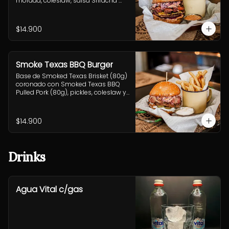
morada, coleslaw, salsa Sriracha 
BBQ . Incluye acompañamiento a 
elección.
$14.900
Smoke Texas BBQ Burger
Base de Smoked Texas Brisket (80g) 
coronado con Smoked Texas BBQ 
Pulled Pork (80g), pickles, coleslaw y 
salsa alioli. Incluye 
acompañamiento a elección.
$14.900
Drinks
Agua Vital c/gas