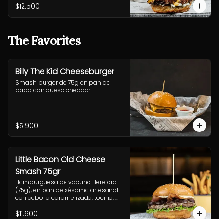
fritas con sides de coleslaw y salsa 
$12.500
cheddar.
The Favorites
Billy The Kid Cheeseburger
Smash burger de 75g en pan de 
papa con queso cheddar.
$5.900
Little Bacon Old Cheese
Smash 75gr
Hamburguesa de vacuno Hereford 
(75g), en pan de sésamo artesanal 
con cebolla caramelizada, tocino, 
queso Gruyere, lechuga y salsa 
$11.600
casera Uncle Fletch. Incluye papas 