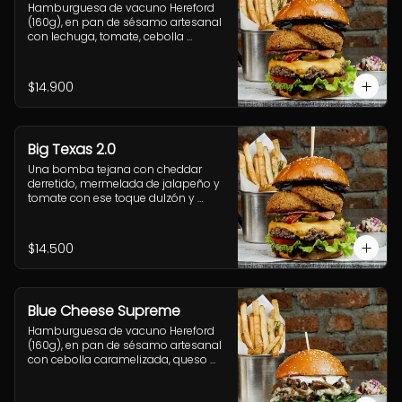
Hamburguesa de vacuno Hereford 
(160g), en pan de sésamo artesanal 
con lechuga, tomate, cebolla 
morada, jalapeño y salsa casera 
BBQ. Incluye acompañamiento a 
elección.
$14.900
Big Texas 2.0
Una bomba tejana con cheddar 
derretido, mermelada de jalapeño y 
tomate con ese toque dulzón y 
picante que rellenan el doble onion, 
junto a la salsa cheddar, lechuga 
crocante y nuestra poderosa 
$14.500
sriracha BBQ.
Blue Cheese Supreme
Hamburguesa de vacuno Hereford 
(160g), en pan de sésamo artesanal 
con cebolla caramelizada, queso 
azul, hojas de espinaca y salsa 
casera de queso azul. Incluye 