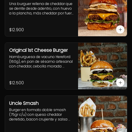
Una burguer rellena de cheddar que 
se derrite desde adentro, con huevo 
a la plancha, más cheddar por fuera, 
cebolla grillada, pepinillos fritos ultra 
crujientes, rúcula fresca y nuestra 
adictiva salsa Fletch.  Blue Cheese 
$12.900
2.0
Original 1st Cheese Burger
Hamburguesa de vacuno Hereford 
(160g), en pan de sésamo artesanal 
con cheddar, cebolla morada 
salteada, pepinillo, rúcula y mostaza 
casera Uncle Fletch. Incluye 
acompañamiento a elección.
$12.500
Uncle Smash
Burger en formato doble smash 
(75gr c/u) con queso cheddar 
derretido, bacon crujiente y salsa 
alioli dentro de nuestro tradicional 
sésamo brioche. Incluye papas 