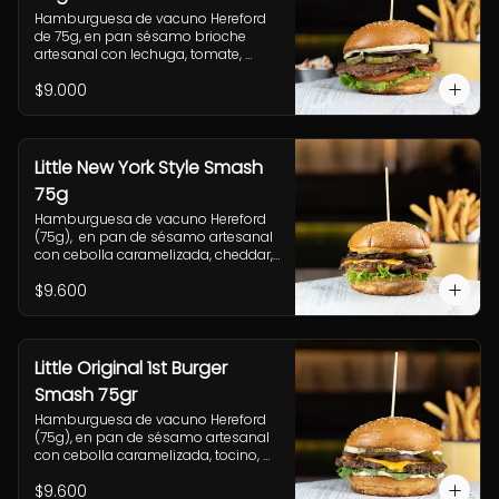
Hamburguesa de vacuno Hereford 
de 75g, en pan sésamo brioche 
artesanal con lechuga, tomate, 
cebolla morada, pepinillo y salsa 
$9.000
casera Uncle Fletch. 
Acompañamiento a elección y 
coleslaw
Little New York Style Smash
75g
Hamburguesa de vacuno Hereford 
(75g),  en pan de sésamo artesanal 
con cebolla caramelizada, cheddar, 
lechuga, tomate, pepinillo, salsa New 
$9.600
York. Incluye papas fritas rústicas.
Little Original 1st Burger
Smash 75gr
Hamburguesa de vacuno Hereford 
(75g), en pan de sésamo artesanal 
con cebolla caramelizada, tocino, 
queso Gruyere, lechuga y salsa 
$9.600
casera Uncle Fletch. Incluye papas 