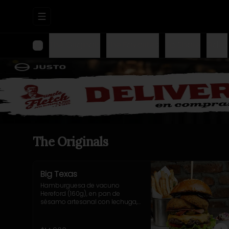
Abrir menu de navegación
The Originals
The Favorites
To Share
Sides
The Originals
Big Texas
Hamburguesa de vacuno 
Hereford (160g), en pan de 
sésamo artesanal con lechuga, 
tomate, cebolla morada, 
jalapeño y salsa casera BBQ. 
Incluye acompañamiento a 