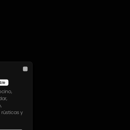
Close
ble
ocino,
dar,
,
ústicas y