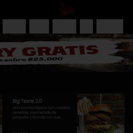
Menu Kids
Desserts
Texas BBQ
Drinks
The Crazies
Big Texas 2.0
Una bomba tejana con cheddar 
derretido, mermelada de 
jalapeño y tomate con ese 
toque dulzón y picante que 
rellenan el doble onion, junto a la 
salsa cheddar, lechuga crocante 