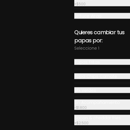
+
$500
Lettuce Wrap
Quieres cambiar tus
Chicken Tender
papas por:
Tiras de pollo fritas (marinadas 
en Clyde con toques de 
Seleccione 1
cúrcuma) acompañadas de 
salsa Honey Mustard
Papas Fritas
$6.500
Papa Chips Camote
General Tso
Mix Verdes
Trozos de pollo frito y bañados 
en salsa Tso (agridulce con 
toques picantes), sésamo 
Sin Acompañamiento
tostado y ciboulette.
-
$1.800
Bacon & cheddar fries
$6.500
+
$2.500