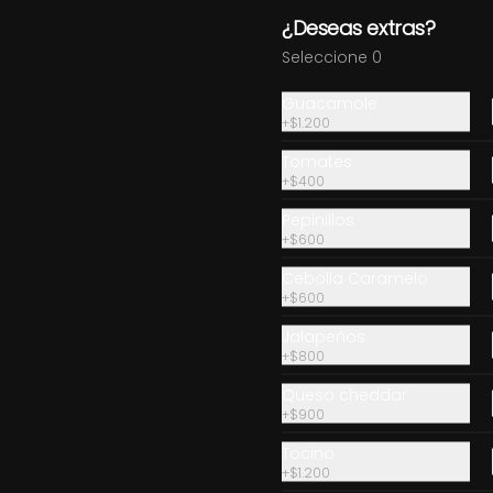
¿Deseas extras?
Quesadillas Pulled
Seleccione 0
Tortillas rellenas con Pulled, 
queso mozzarella y cebolla, 
acompañadas de Chick Fil A, 
Guacamole
Sour Cream
+
$1.200
$9.900
Tomates
+
$400
Pepinillos
+
$600
Cebolla Caramelo
Onion Rings (3 Un)
+
$600
Ración de 3 unidades de Onion 
Jalapeños
Rings
+
$800
Queso cheddar
+
$900
$3.500
Tocino
+
$1.200