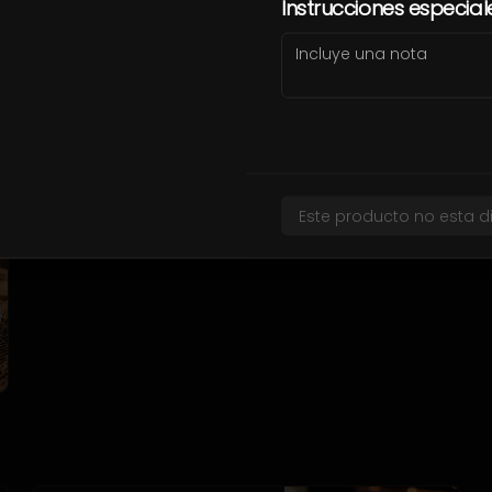
Instrucciones especial
Oreo cheesecake
Cremoso Cheesecake de Oreo 
hecho en casa, servido con 
salsa caramelo.
$3.900
Este producto no esta d