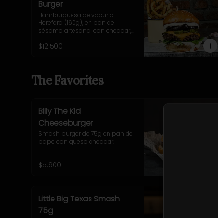
Burger
Hamburguesa de vacuno 
Hereford (160g), en pan de 
sésamo artesanal con cheddar, 
cebolla morada salteada, 
$12.500
pepinillo, rúcula y mostaza 
casera Uncle Fletch. Incluye 
acompañamiento a elección.
The Favorites
Billy The Kid
Cheeseburger
Smash burger de 75g en pan de 
papa con queso cheddar.
$5.900
Little Big Texas Smash
75g