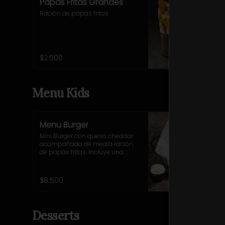
Papas Fritas Grandes
Ración de papas fritas.
$2.500
Menu Kids
Menu Burger
Mini Burger con queso cheddar 
acompañada de media ración 
de papas fritas. Incluye una 
bebida o jugo. (Solo menores de 
10 años).
$8.500
Desserts