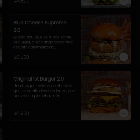
$14.500
y nuestra poderosa sriracha 
BBQ.
Blue Cheese Supreme
2.0
Queso azul que se funde sobre 
la burger, onion rings crocantes, 
cebolla caramelizada, 
champiñones salteados, 
$13.500
espinaca fresca y una cremosa 
salsa blue que te va a volar la 
cabeza.
Original 1st Burger 2.0
Una burguer rellena de cheddar 
que se derrite desde adentro, con 
huevo a la plancha, más 
cheddar por fuera, cebolla 
grillada, pepinillos fritos ultra 
crujientes, rúcula fresca y 
$12.900
nuestra adictiva salsa Fletch.  
Blue Cheese 2.0