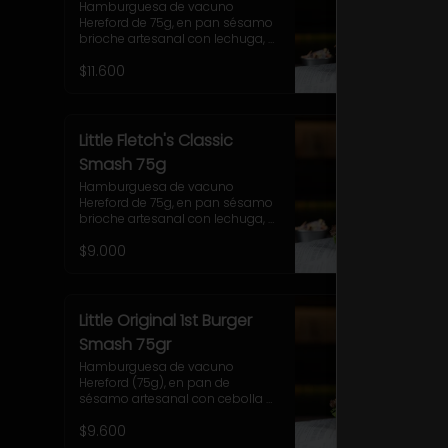
Hamburguesa de vacuno 
Hereford de 75g, en pan sésamo 
brioche artesanal con lechuga, 
tomate, 2 onion rings, jalapeños, 
$11.600
queso cheddar, tocino y salsa 
BBQ. Acompañamiento a 
elección y coleslaw
Little Fletch's Classic
Smash 75g
Hamburguesa de vacuno 
Hereford de 75g, en pan sésamo 
brioche artesanal con lechuga, 
tomate, cebolla morada, 
$9.000
pepinillo y salsa casera Uncle 
Fletch. Acompañamiento a 
elección y coleslaw
Little Original 1st Burger
Smash 75gr
Hamburguesa de vacuno 
Hereford (75g), en pan de 
sésamo artesanal con cebolla 
caramelizada, tocino, queso 
$9.600
Gruyere, lechuga y salsa casera 
Uncle Fletch. Incluye papas fritas 