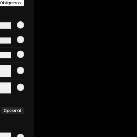
Obligatorio
ta de
ased)
Opcional