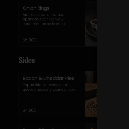
Onion Rings
Aros de cebolla morada 
apanados con panko y 
condimentos de la casa, 
acompañados de salsa BBQ y 
mayo-ajo.
$5.900
Sides
Bacon & Cheddar Fries
Papas fritas cubiertas con 
queso cheddar y tocino crispy.
$4.900