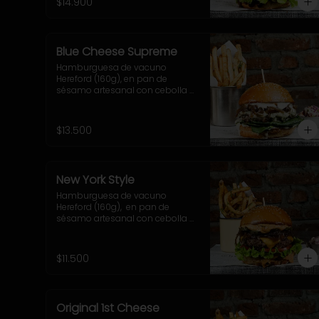
$14.900
elección.
Blue Cheese Supreme
Hamburguesa de vacuno 
Hereford (160g), en pan de 
sésamo artesanal con cebolla 
caramelizada, queso azul, hojas 
de espinaca y salsa casera de 
queso azul. Incluye 
$13.500
acompañamiento a elección.
New York Style
Hamburguesa de vacuno 
Hereford (160g),  en pan de 
sésamo artesanal con cebolla 
caramelizada, cheddar, lechuga, 
tomate, pepinillo, salsa New York. 
Incluye acompañamiento a 
$11.500
elección.
Original 1st Cheese