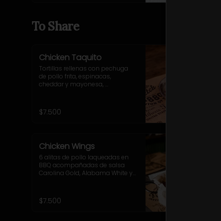
pequeñas.
To Share
Chicken Taquito
Tortillas rellenas con pechuga 
de pollo frita, espinacas, 
cheddar y mayonesa, 
acompañadas de cebolla 
morada, ají verde y sour cream.
$7.500
Chicken Wings
6 alitas de pollo laqueadas en 
BBQ acompañadas de salsa 
Carolina Gold, Alabama White y 
Sriracha BBQ.
$7.500