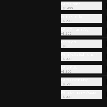
Papas Fritas Pequeñas
Extra Carne
+
$2.490
Palta Molida
+
$1.200
$2.300
Extra Smash 75g
+
$1.390
Lechuga
+
$400
Extra Pollo Rebozado
Menu Chicken Tenders
+
$1.990
Media ración de Nuggets 
Extra Pollo
acompañada de media ración 
+
$1.800
de papas fritas. Incluye una 
bebida o jugo. (Solo menores de 
Extra Onion Ring
10 años).
+
$1.500
$8.500
Extra Smash + Queso
+
$1.900