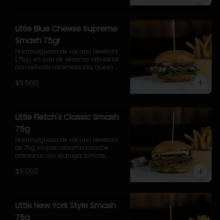
Little Blue Cheese Supreme
Smash 75gr
Hamburguesa de vacuno Hereford 
(75g), en pan de sésamo artesanal 
con cebolla caramelizada, queso 
azul, hojas de espinaca y salsa 
$9.600
casera de queso azul. Incluye papas 
pequeñas.
Little Fletch's Classic Smash
75g
Hamburguesa de vacuno Hereford 
de 75g, en pan sésamo brioche 
artesanal con lechuga, tomate, 
cebolla morada, pepinillo y salsa 
$9.000
casera Uncle Fletch. 
Acompañamiento a elección y 
coleslaw
Little New York Style Smash
75g