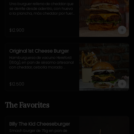
Una burguer rellena de cheddar que 
se derrite desde adentro, con huevo 
a la plancha, más cheddar por fuera, 
cebolla grillada, pepinillos fritos ultra 
crujientes, rúcula fresca y nuestra 
adictiva salsa Fletch.  Blue Cheese 
$12.900
2.0
Original 1st Cheese Burger
Hamburguesa de vacuno Hereford 
(160g), en pan de sésamo artesanal 
con cheddar, cebolla morada 
salteada, pepinillo, rúcula y mostaza 
casera Uncle Fletch. Incluye 
acompañamiento a elección.
$12.500
The Favorites
Billy The Kid Cheeseburger
Smash burger de 75g en pan de 