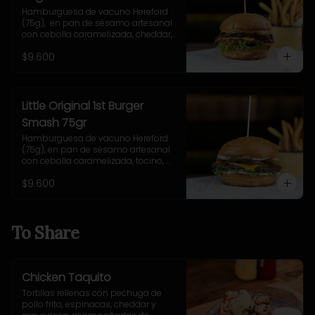
Hamburguesa de vacuno Hereford 
(75g),  en pan de sésamo artesanal 
con cebolla caramelizada, cheddar, 
lechuga, tomate, pepinillo, salsa New 
$9.600
York. Incluye papas fritas rústicas.
Little Original 1st Burger
Smash 75gr
Hamburguesa de vacuno Hereford 
(75g), en pan de sésamo artesanal 
con cebolla caramelizada, tocino, 
queso Gruyere, lechuga y salsa 
$9.600
casera Uncle Fletch. Incluye papas 
fritas pequeñas.
To Share
Chicken Taquito
Tortillas rellenas con pechuga de 
pollo frita, espinacas, cheddar y 