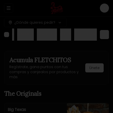
Abrir menu de navegación
Logi
¿Dónde quieres pedir?
nu Kids
Desserts
Texas BBQ
Drinks
The Crazies
Acumula
FLETCHITOS
Regístrate, gana puntos con tus
Únete
compras y canjealos por productos y
más
The Originals
Big Texas