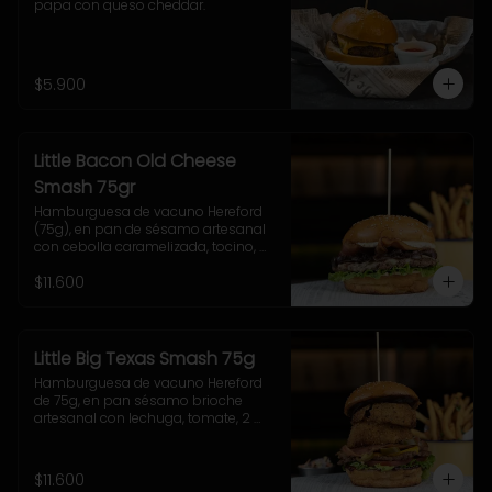
papa con queso cheddar.
$5.900
Little Bacon Old Cheese
Smash 75gr
Hamburguesa de vacuno Hereford 
(75g), en pan de sésamo artesanal 
con cebolla caramelizada, tocino, 
queso Gruyere, lechuga y salsa 
$11.600
casera Uncle Fletch. Incluye papas 
fritas pequeñas.
Little Big Texas Smash 75g
Hamburguesa de vacuno Hereford 
de 75g, en pan sésamo brioche 
artesanal con lechuga, tomate, 2 
onion rings, jalapeños, queso 
cheddar, tocino y salsa BBQ. 
Acompañamiento a elección y 
$11.600
coleslaw