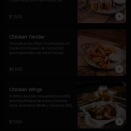
mayonesa, acompañadas de 
cebolla morada, ají verde y sour 
cream.
$7.500
Chicken Tender
Tiras de pollo fritas (marinadas en 
Clyde con toques de cúrcuma) 
acompañadas de salsa Honey 
Mustard
$6.500
Chicken Wings
6 alitas de pollo laqueadas en BBQ 
acompañadas de salsa Carolina 
Gold, Alabama White y Sriracha BBQ.
$7.500