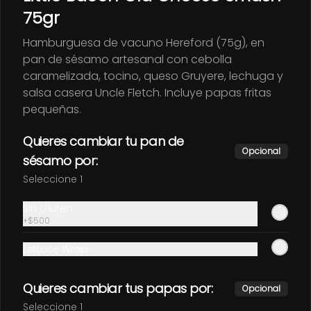
Pulled Pork (80g), pickles, coleslaw y 
salsa alioli. Incluye 
75gr
acompañamiento a elección.
$14.900
Hamburguesa de vacuno Hereford (75g), en
pan de sésamo artesanal con cebolla
caramelizada, tocino, queso Gruyere, lechuga y
Drinks
salsa casera Uncle Fletch. Incluye papas fritas
pequeñas.
Agua Vital c/gas
Quieres cambiar tu pan de
Opcional
sésamo por:
Seleccione 1
Sin Gluten
$2.600
+
$500
Lettuce Wrap
Agua Vital s/gas
Quieres cambiar tus papas por:
Opcional
Seleccione 1