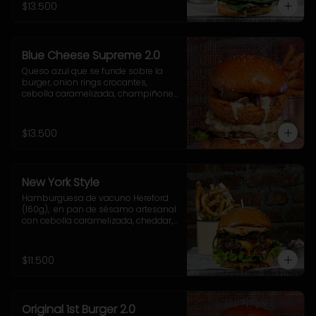
acompañamiento a elección.
$13.500
Blue Cheese Supreme 2.0
Queso azul que se funde sobre la 
burger, onion rings crocantes, 
cebolla caramelizada, champiñones 
salteados, espinaca fresca y una 
cremosa salsa blue que te va a volar 
la cabeza.
$13.500
New York Style
Hamburguesa de vacuno Hereford 
(160g),  en pan de sésamo artesanal 
con cebolla caramelizada, cheddar, 
lechuga, tomate, pepinillo, salsa New 
York. Incluye acompañamiento a 
elección.
$11.500
Original 1st Burger 2.0