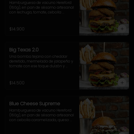
Hamburguesa de vacuno Hereford 
(160g), en pan de sésamo artesanal 
con lechuga, tomate, cebolla 
morada, jalapeño y salsa casera 
BBQ. Incluye acompañamiento a 
elección.
$14.900
Big Texas 2.0
Una bomba tejana con cheddar 
derretido, mermelada de jalapeño y 
tomate con ese toque dulzón y 
picante que rellenan el doble onion, 
junto a la salsa cheddar, lechuga 
crocante y nuestra poderosa 
$14.500
sriracha BBQ.
Blue Cheese Supreme
Hamburguesa de vacuno Hereford 
(160g), en pan de sésamo artesanal 
con cebolla caramelizada, queso 
azul, hojas de espinaca y salsa 
casera de queso azul. Incluye 