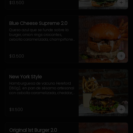
acompañamiento a elección.
$13.500
Blue Cheese Supreme 2.0
Queso azul que se funde sobre la 
burger, onion rings crocantes, 
cebolla caramelizada, champiñones 
salteados, espinaca fresca y una 
cremosa salsa blue que te va a volar 
la cabeza.
$13.500
New York Style
Hamburguesa de vacuno Hereford 
(160g),  en pan de sésamo artesanal 
con cebolla caramelizada, cheddar, 
lechuga, tomate, pepinillo, salsa New 
York. Incluye acompañamiento a 
elección.
$11.500
Original 1st Burger 2.0