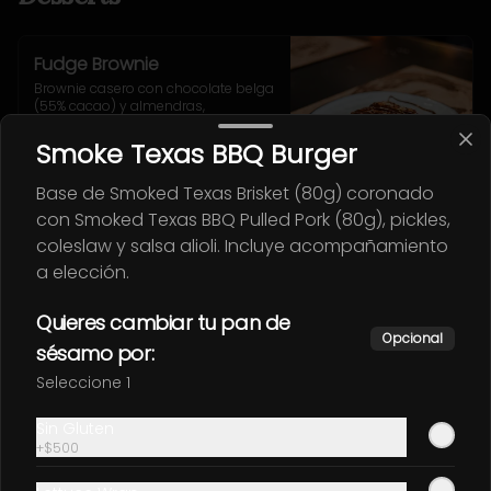
Fudge Brownie
Brownie casero con chocolate belga 
(55% cacao) y almendras, 
compañado de salsa caramelo.
Smoke Texas BBQ Burger
$4.900
Base de Smoked Texas Brisket (80g) coronado
con Smoked Texas BBQ Pulled Pork (80g), pickles,
coleslaw y salsa alioli. Incluye acompañamiento
Oreo cheesecake
a elección.
Cremoso Cheesecake de Oreo hecho 
en casa, servido con salsa caramelo.
Quieres cambiar tu pan de
Opcional
sésamo por:
$3.900
Seleccione 1
Sin Gluten
+
$500
White Cheesecake
Cheesecake tradicional de chocolate 