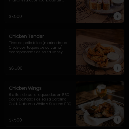
mayonesa, acompañadas de 
cebolla morada, ají verde y sour 
cream.
$7.500
Chicken Tender
Tiras de pollo fritas (marinadas en 
Clyde con toques de cúrcuma) 
acompañadas de salsa Honey 
Mustard
$6.500
Chicken Wings
6 alitas de pollo laqueadas en BBQ 
acompañadas de salsa Carolina 
Gold, Alabama White y Sriracha BBQ.
$7.500