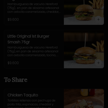
Hamburguesa de vacuno Hereford 
(75g),  en pan de sésamo artesanal 
con cebolla caramelizada, cheddar, 
lechuga, tomate, pepinillo, salsa New 
$9.600
York. Incluye papas fritas rústicas.
Little Original 1st Burger
Smash 75gr
Hamburguesa de vacuno Hereford 
(75g), en pan de sésamo artesanal 
con cebolla caramelizada, tocino, 
queso Gruyere, lechuga y salsa 
$9.600
casera Uncle Fletch. Incluye papas 
fritas pequeñas.
To Share
Chicken Taquito
Tortillas rellenas con pechuga de 
pollo frita, espinacas, cheddar y 