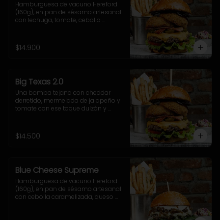
Hamburguesa de vacuno Hereford 
(160g), en pan de sésamo artesanal 
con lechuga, tomate, cebolla 
morada, jalapeño y salsa casera 
BBQ. Incluye acompañamiento a 
elección.
$14.900
Big Texas 2.0
Una bomba tejana con cheddar 
derretido, mermelada de jalapeño y 
tomate con ese toque dulzón y 
picante que rellenan el doble onion, 
junto a la salsa cheddar, lechuga 
crocante y nuestra poderosa 
$14.500
sriracha BBQ.
Blue Cheese Supreme
Hamburguesa de vacuno Hereford 
(160g), en pan de sésamo artesanal 
con cebolla caramelizada, queso 
azul, hojas de espinaca y salsa 
casera de queso azul. Incluye 