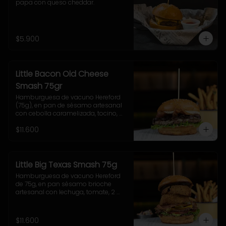
papa con queso cheddar.
$5.900
Little Bacon Old Cheese
Smash 75gr
Hamburguesa de vacuno Hereford 
(75g), en pan de sésamo artesanal 
con cebolla caramelizada, tocino, 
queso Gruyere, lechuga y salsa 
$11.600
casera Uncle Fletch. Incluye papas 
fritas pequeñas.
Little Big Texas Smash 75g
Hamburguesa de vacuno Hereford 
de 75g, en pan sésamo brioche 
artesanal con lechuga, tomate, 2 
onion rings, jalapeños, queso 
cheddar, tocino y salsa BBQ. 
Acompañamiento a elección y 
$11.600
coleslaw