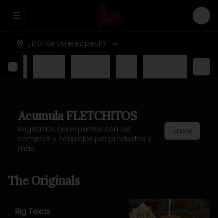
Abrir menu de navegación
Logi
¿Dónde quieres pedir?
nu Kids
Desserts
Texas BBQ
Drinks
The Crazies
Acumula
FLETCHITOS
Regístrate, gana puntos con tus
Únete
compras y canjealos por productos y
más
The Originals
Big Texas