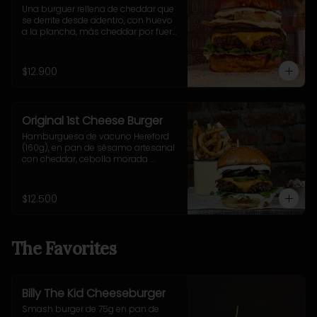
Una burguer rellena de cheddar que 
se derrite desde adentro, con huevo 
a la plancha, más cheddar por fuera, 
cebolla grillada, pepinillos fritos ultra 
crujientes, rúcula fresca y nuestra 
adictiva salsa Fletch.  Blue Cheese 
$12.900
2.0
Original 1st Cheese Burger
Hamburguesa de vacuno Hereford 
(160g), en pan de sésamo artesanal 
con cheddar, cebolla morada 
salteada, pepinillo, rúcula y mostaza 
casera Uncle Fletch. Incluye 
acompañamiento a elección.
$12.500
The Favorites
Billy The Kid Cheeseburger
Smash burger de 75g en pan de 