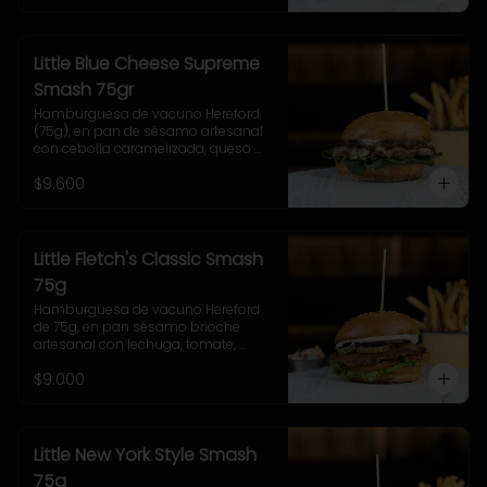
Little Blue Cheese Supreme
Smash 75gr
Hamburguesa de vacuno Hereford 
(75g), en pan de sésamo artesanal 
con cebolla caramelizada, queso 
azul, hojas de espinaca y salsa 
$9.600
casera de queso azul. Incluye papas 
pequeñas.
Little Fletch's Classic Smash
75g
Hamburguesa de vacuno Hereford 
de 75g, en pan sésamo brioche 
artesanal con lechuga, tomate, 
cebolla morada, pepinillo y salsa 
$9.000
casera Uncle Fletch. 
Acompañamiento a elección y 
coleslaw
Little New York Style Smash
75g