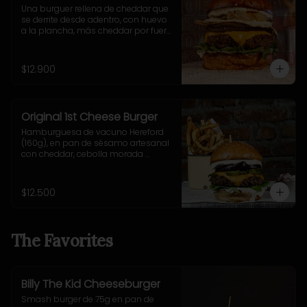
Una burguer rellena de cheddar que 
se derrite desde adentro, con huevo 
a la plancha, más cheddar por fuera, 
cebolla grillada, pepinillos fritos ultra 
crujientes, rúcula fresca y nuestra 
adictiva salsa Fletch.  Blue Cheese 
$12.900
2.0
Original 1st Cheese Burger
Hamburguesa de vacuno Hereford 
(160g), en pan de sésamo artesanal 
con cheddar, cebolla morada 
salteada, pepinillo, rúcula y mostaza 
casera Uncle Fletch. Incluye 
acompañamiento a elección.
$12.500
The Favorites
Billy The Kid Cheeseburger
Smash burger de 75g en pan de 