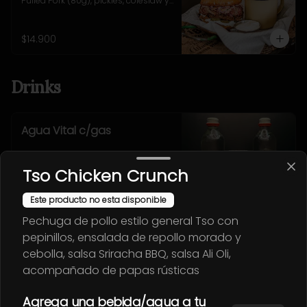
Pulled Pork (80g), pickles, coleslaw y 
salsa alioli. Incluye 
acompañamiento a elección.
$14.900
Drinks
Agua Vital c/gas
Tso Chicken Crunch
Este producto no esta disponible
$2.600
Pechuga de pollo estilo general Tso con
pepinillos, ensalada de repollo morado y
Agua Vital s/gas
cebolla, salsa Sriracha BBQ, salsa Ali Oli,
acompañado de papas rústicas
Agrega una bebida/agua a tu