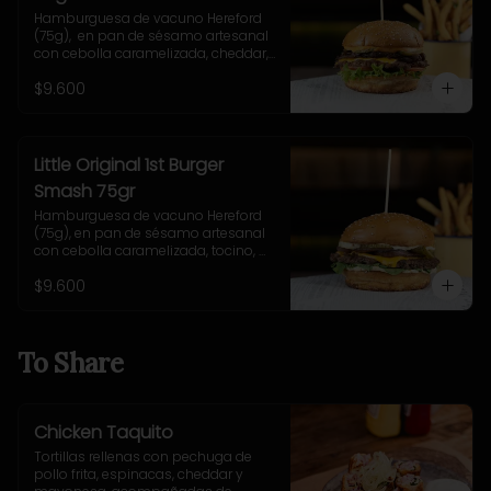
Hamburguesa de vacuno Hereford 
(75g),  en pan de sésamo artesanal 
con cebolla caramelizada, cheddar, 
lechuga, tomate, pepinillo, salsa New 
$9.600
York. Incluye papas fritas rústicas.
Little Original 1st Burger
Smash 75gr
Hamburguesa de vacuno Hereford 
(75g), en pan de sésamo artesanal 
con cebolla caramelizada, tocino, 
queso Gruyere, lechuga y salsa 
$9.600
casera Uncle Fletch. Incluye papas 
fritas pequeñas.
To Share
Chicken Taquito
Tortillas rellenas con pechuga de 
pollo frita, espinacas, cheddar y 