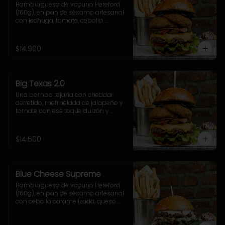
Hamburguesa de vacuno Hereford 
(160g), en pan de sésamo artesanal 
con lechuga, tomate, cebolla 
morada, jalapeño y salsa casera 
BBQ. Incluye acompañamiento a 
elección.
$14.900
Big Texas 2.0
Una bomba tejana con cheddar 
derretido, mermelada de jalapeño y 
tomate con ese toque dulzón y 
picante que rellenan el doble onion, 
junto a la salsa cheddar, lechuga 
crocante y nuestra poderosa 
$14.500
sriracha BBQ.
Blue Cheese Supreme
Hamburguesa de vacuno Hereford 
(160g), en pan de sésamo artesanal 
con cebolla caramelizada, queso 
azul, hojas de espinaca y salsa 
casera de queso azul. Incluye 