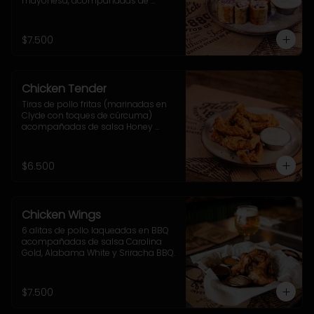
mayonesa, acompañadas de 
cebolla morada, ají verde y sour 
cream.
$7.500
Chicken Tender
Tiras de pollo fritas (marinadas en 
Clyde con toques de cúrcuma) 
acompañadas de salsa Honey 
Mustard
$6.500
Chicken Wings
6 alitas de pollo laqueadas en BBQ 
acompañadas de salsa Carolina 
Gold, Alabama White y Sriracha BBQ.
$7.500