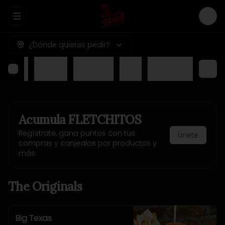
Abrir menu de navegación
Logi
¿Dónde quieres pedir?
nu Kids
Desserts
Texas BBQ
Drinks
The Crazies
Acumula
FLETCHITOS
Regístrate, gana puntos con tus
Únete
compras y canjealos por productos y
más
The Originals
Big Texas