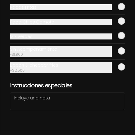
Conócenos
Papas Fritas
Contáctanos
Papa Chips Camote
Términos y condiciones
Política de privacidad
Mix Verdes
Redes sociales
Sin Acompañamiento
-
$1.800
Instagram
Bacon & cheddar fries
Facebook
+
$2.500
Mi cuenta
Instrucciones especiales
Pedir
FLETCHITOS
Iniciar sesión
Powered by