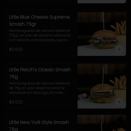
Little Blue Cheese Supreme
Smash 75gr
Hamburguesa de vacuno Hereford 
(75g), en pan de sésamo artesanal 
con cebolla caramelizada, queso 
azul, hojas de espinaca y salsa 
$9.600
casera de queso azul. Incluye papas 
pequeñas.
Little Fletch's Classic Smash
75g
Hamburguesa de vacuno Hereford 
de 75g, en pan sésamo brioche 
artesanal con lechuga, tomate, 
cebolla morada, pepinillo y salsa 
$9.000
casera Uncle Fletch. 
Acompañamiento a elección y 
coleslaw
Little New York Style Smash
75g