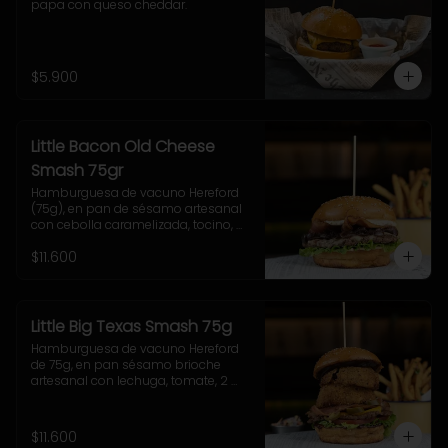
papa con queso cheddar.
$5.900
Little Bacon Old Cheese
Smash 75gr
Hamburguesa de vacuno Hereford 
(75g), en pan de sésamo artesanal 
con cebolla caramelizada, tocino, 
queso Gruyere, lechuga y salsa 
$11.600
casera Uncle Fletch. Incluye papas 
fritas pequeñas.
Little Big Texas Smash 75g
Hamburguesa de vacuno Hereford 
de 75g, en pan sésamo brioche 
artesanal con lechuga, tomate, 2 
onion rings, jalapeños, queso 
cheddar, tocino y salsa BBQ. 
Acompañamiento a elección y 
$11.600
coleslaw