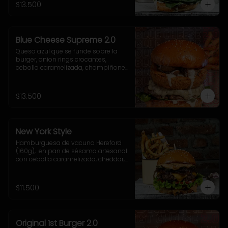
acompañamiento a elección.
$13.500
Blue Cheese Supreme 2.0
Queso azul que se funde sobre la 
burger, onion rings crocantes, 
cebolla caramelizada, champiñones 
salteados, espinaca fresca y una 
cremosa salsa blue que te va a volar 
la cabeza.
$13.500
New York Style
Hamburguesa de vacuno Hereford 
(160g),  en pan de sésamo artesanal 
con cebolla caramelizada, cheddar, 
lechuga, tomate, pepinillo, salsa New 
York. Incluye acompañamiento a 
elección.
$11.500
Original 1st Burger 2.0