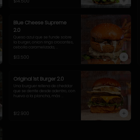
$14.500
y nuestra poderosa sriracha 
BBQ.
Blue Cheese Supreme
2.0
Queso azul que se funde sobre 
la burger, onion rings crocantes, 
cebolla caramelizada, 
champiñones salteados, 
$13.500
espinaca fresca y una cremosa 
salsa blue que te va a volar la 
cabeza.
Original 1st Burger 2.0
Una burguer rellena de cheddar 
que se derrite desde adentro, con 
huevo a la plancha, más 
cheddar por fuera, cebolla 
grillada, pepinillos fritos ultra 
crujientes, rúcula fresca y 
$12.900
nuestra adictiva salsa Fletch.  
Blue Cheese 2.0