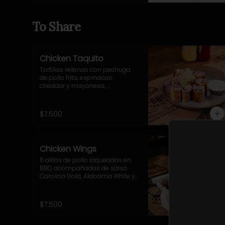
pequeñas.
To Share
Chicken Taquito
Tortillas rellenas con pechuga 
de pollo frita, espinacas, 
cheddar y mayonesa, 
acompañadas de cebolla 
morada, ají verde y sour cream.
$7.500
Chicken Wings
6 alitas de pollo laqueadas en 
BBQ acompañadas de salsa 
Carolina Gold, Alabama White y 
Sriracha BBQ.
$7.500