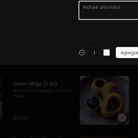
Quesadillas Pulled
Tortillas rellenas con Pulled, 
queso mozzarella y cebolla, 
acompañadas de Chick Fil A, 
Sour Cream
$9.900
Agrega
Onion Rings (3 Un)
Ración de 3 unidades de Onion 
Rings
$3.500