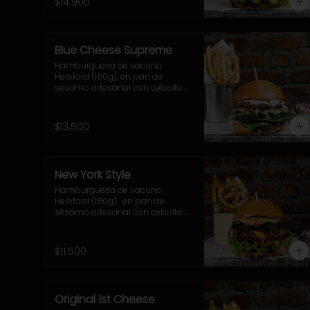
$14.900
elección.
Blue Cheese Supreme
Hamburguesa de vacuno 
Hereford (160g), en pan de 
sésamo artesanal con cebolla 
caramelizada, queso azul, hojas 
de espinaca y salsa casera de 
queso azul. Incluye 
$13.500
acompañamiento a elección.
New York Style
Hamburguesa de vacuno 
Hereford (160g),  en pan de 
sésamo artesanal con cebolla 
caramelizada, cheddar, lechuga, 
tomate, pepinillo, salsa New York. 
Incluye acompañamiento a 
$11.500
elección.
Original 1st Cheese