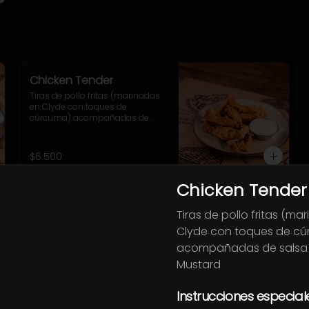
Chicken Tender
Tiras de pollo fritas (marinadas 
en Clyde con toques de 
cúrcuma) acompañadas de 
salsa Honey Mustard
$6.500
Chicken Tender
General Tso
Tiras de pollo fritas (ma
Trozos de pollo frito y bañados 
Clyde con toques de c
en salsa Tso (agridulce con 
toques picantes), sésamo 
acompañadas de salsa
tostado y ciboulette.
Mustard
$6.500
Instrucciones especial