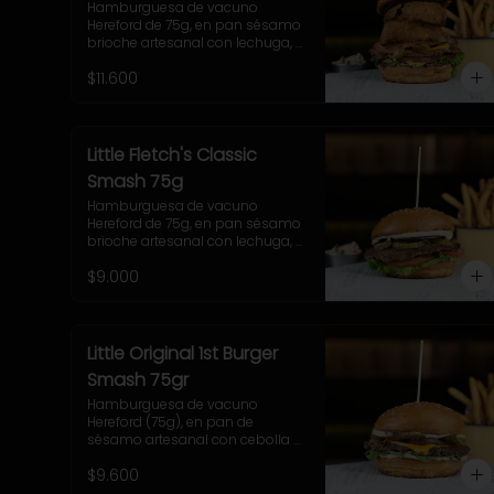
Hamburguesa de vacuno 
Hereford de 75g, en pan sésamo 
brioche artesanal con lechuga, 
tomate, 2 onion rings, jalapeños, 
$11.600
queso cheddar, tocino y salsa 
BBQ. Acompañamiento a 
elección y coleslaw
Little Fletch's Classic
Smash 75g
Hamburguesa de vacuno 
Hereford de 75g, en pan sésamo 
brioche artesanal con lechuga, 
tomate, cebolla morada, 
$9.000
pepinillo y salsa casera Uncle 
Fletch. Acompañamiento a 
elección y coleslaw
Little Original 1st Burger
Smash 75gr
Hamburguesa de vacuno 
Hereford (75g), en pan de 
sésamo artesanal con cebolla 
caramelizada, tocino, queso 
$9.600
Gruyere, lechuga y salsa casera 
Uncle Fletch. Incluye papas fritas 