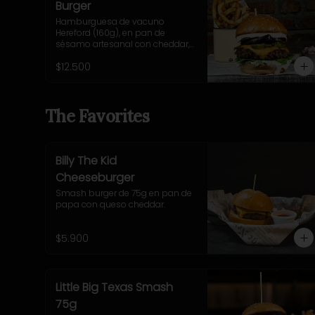
Burger
Hamburguesa de vacuno 
Hereford (160g), en pan de 
sésamo artesanal con cheddar, 
cebolla morada salteada, 
$12.500
pepinillo, rúcula y mostaza 
casera Uncle Fletch. Incluye 
acompañamiento a elección.
The Favorites
Billy The Kid
Cheeseburger
Smash burger de 75g en pan de 
papa con queso cheddar.
$5.900
Little Big Texas Smash
75g