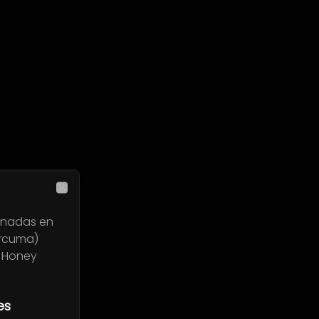
Close
rinadas en
úrcuma)
 Honey
es