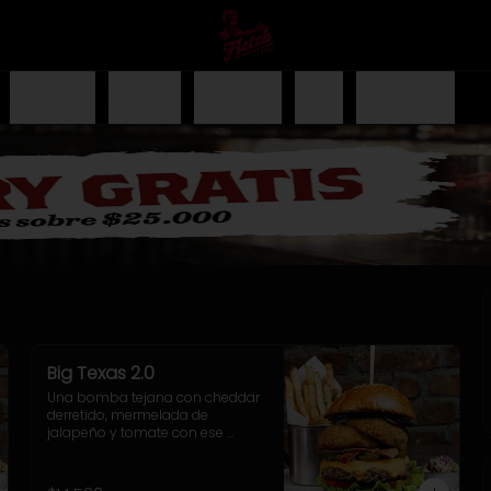
Menu Kids
Desserts
Texas BBQ
Drinks
The Crazies
Big Texas 2.0
Una bomba tejana con cheddar 
derretido, mermelada de 
jalapeño y tomate con ese 
toque dulzón y picante que 
rellenan el doble onion, junto a la 
salsa cheddar, lechuga crocante 