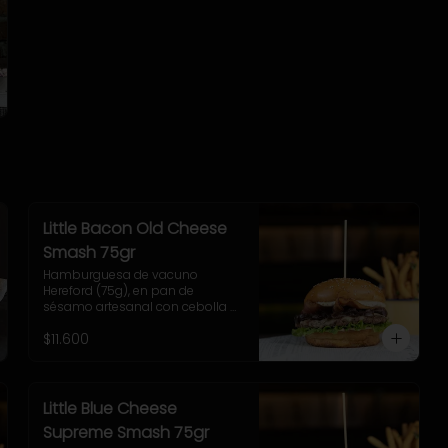
Little Bacon Old Cheese
Smash 75gr
Hamburguesa de vacuno 
Hereford (75g), en pan de 
sésamo artesanal con cebolla 
caramelizada, tocino, queso 
$11.600
Gruyere, lechuga y salsa casera 
Uncle Fletch. Incluye papas fritas 
pequeñas.
Little Blue Cheese
Supreme Smash 75gr