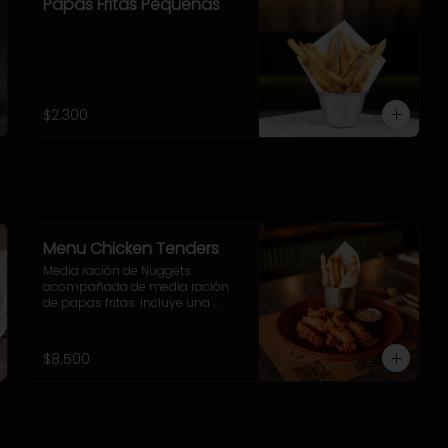
Papas Fritas Pequeñas
$2.300
Menu Chicken Tenders
Media ración de Nuggets 
acompañada de media ración 
de papas fritas. Incluye una 
bebida o jugo. (Solo menores de 
10 años).
$8.500