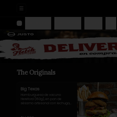
Abrir menu de navegación
The Originals
The Favorites
To Share
Sides
The Originals
Big Texas
Hamburguesa de vacuno 
Hereford (160g), en pan de 
sésamo artesanal con lechuga, 
tomate, cebolla morada, 
jalapeño y salsa casera BBQ. 
Incluye acompañamiento a 