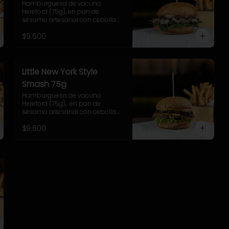
Hamburguesa de vacuno 
Hereford (75g), en pan de 
sésamo artesanal con cebolla 
caramelizada, queso azul, hojas 
$9.600
de espinaca y salsa casera de 
queso azul. Incluye papas 
pequeñas.
Little New York Style
Smash 75g
Hamburguesa de vacuno 
Hereford (75g),  en pan de 
sésamo artesanal con cebolla 
caramelizada, cheddar, lechuga, 
$9.600
tomate, pepinillo, salsa New York. 
Incluye papas fritas rústicas.