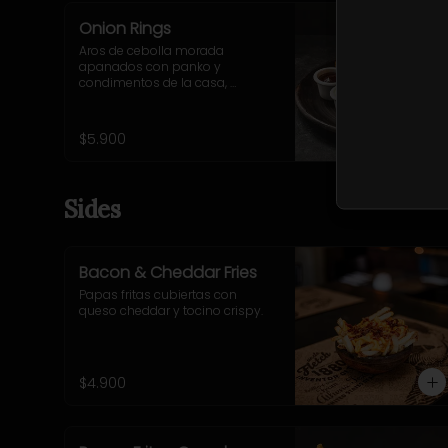
Onion Rings
Aros de cebolla morada 
apanados con panko y 
condimentos de la casa, 
acompañados de salsa BBQ y 
mayo-ajo.
$5.900
Sides
Bacon & Cheddar Fries
Papas fritas cubiertas con 
queso cheddar y tocino crispy.
$4.900