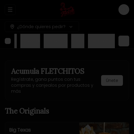
Abrir menu de navegación
Logi
¿Dónde quieres pedir?
nu Kids
Desserts
Texas BBQ
Drinks
The Crazies
Acumula
FLETCHITOS
Regístrate, gana puntos con tus
Únete
compras y canjealos por productos y
más
The Originals
Big Texas