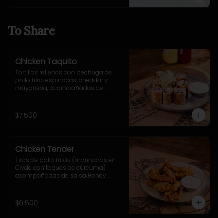
fritas pequeñas.
To Share
Chicken Taquito
Tortillas rellenas con pechuga de 
pollo frita, espinacas, cheddar y 
mayonesa, acompañadas de 
cebolla morada, ají verde y sour 
cream.
$7.500
Chicken Tender
Tiras de pollo fritas (marinadas en 
Clyde con toques de cúrcuma) 
acompañadas de salsa Honey 
Mustard
$6.500