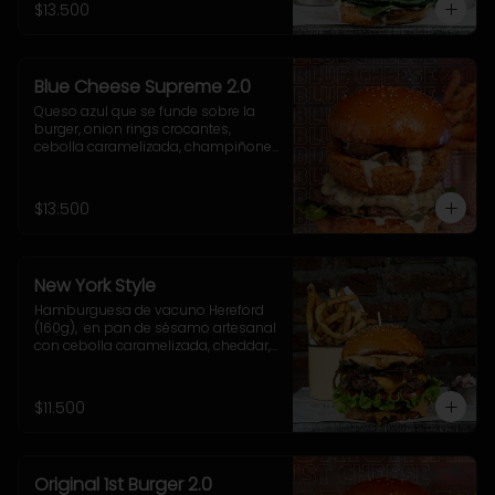
acompañamiento a elección.
$13.500
Blue Cheese Supreme 2.0
Queso azul que se funde sobre la 
burger, onion rings crocantes, 
cebolla caramelizada, champiñones 
salteados, espinaca fresca y una 
cremosa salsa blue que te va a volar 
la cabeza.
$13.500
New York Style
Hamburguesa de vacuno Hereford 
(160g),  en pan de sésamo artesanal 
con cebolla caramelizada, cheddar, 
lechuga, tomate, pepinillo, salsa New 
York. Incluye acompañamiento a 
elección.
$11.500
Original 1st Burger 2.0