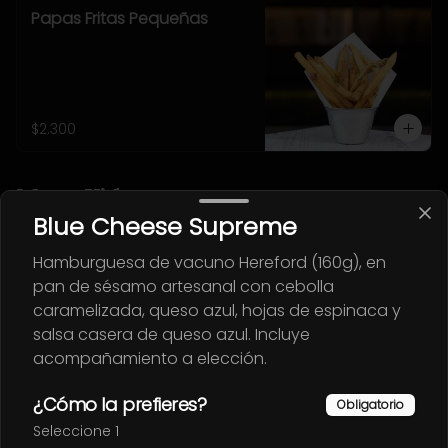
Papas Fritas Pequeñas
$2.300
Menu Kids
Blue Cheese Supreme
Menu Burger
Hamburguesa de vacuno Hereford (160g), en
pan de sésamo artesanal con cebolla
Mini Burger con queso cheddar 
acompañada de media ración de 
caramelizada, queso azul, hojas de espinaca y
papas fritas. Incluye una bebida o 
salsa casera de queso azul. Incluye
jugo. (Solo menores de 10 años).
acompañamiento a elección.
$8.500
¿Cómo la prefieres?
Obligatorio
Seleccione 1
Menu Chicken Tenders