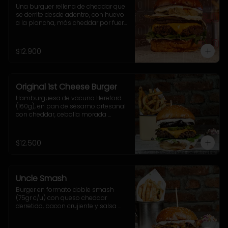
Una burguer rellena de cheddar que 
se derrite desde adentro, con huevo 
a la plancha, más cheddar por fuera, 
cebolla grillada, pepinillos fritos ultra 
crujientes, rúcula fresca y nuestra 
adictiva salsa Fletch.  Blue Cheese 
$12.900
2.0
Original 1st Cheese Burger
Hamburguesa de vacuno Hereford 
(160g), en pan de sésamo artesanal 
con cheddar, cebolla morada 
salteada, pepinillo, rúcula y mostaza 
casera Uncle Fletch. Incluye 
acompañamiento a elección.
$12.500
Uncle Smash
Burger en formato doble smash 
(75gr c/u) con queso cheddar 
derretido, bacon crujiente y salsa 
alioli dentro de nuestro tradicional 
sésamo brioche. Incluye papas 