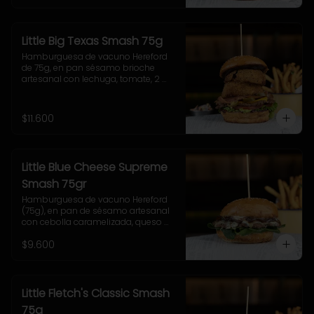
fritas pequeñas.
Little Big Texas Smash 75g
Hamburguesa de vacuno Hereford 
de 75g, en pan sésamo brioche 
artesanal con lechuga, tomate, 2 
onion rings, jalapeños, queso 
cheddar, tocino y salsa BBQ. 
Acompañamiento a elección y 
$11.600
coleslaw
Little Blue Cheese Supreme
Smash 75gr
Hamburguesa de vacuno Hereford 
(75g), en pan de sésamo artesanal 
con cebolla caramelizada, queso 
azul, hojas de espinaca y salsa 
$9.600
casera de queso azul. Incluye papas 
pequeñas.
Little Fletch's Classic Smash
75g