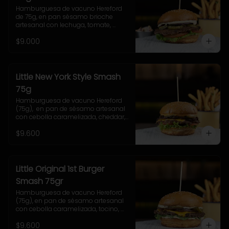
Hamburguesa de vacuno Hereford 
de 75g, en pan sésamo brioche 
artesanal con lechuga, tomate, 
cebolla morada, pepinillo y salsa 
$9.000
casera Uncle Fletch. 
Acompañamiento a elección y 
coleslaw
Little New York Style Smash
75g
Hamburguesa de vacuno Hereford 
(75g),  en pan de sésamo artesanal 
con cebolla caramelizada, cheddar, 
lechuga, tomate, pepinillo, salsa New 
$9.600
York. Incluye papas fritas rústicas.
Little Original 1st Burger
Smash 75gr
Hamburguesa de vacuno Hereford 
(75g), en pan de sésamo artesanal 
con cebolla caramelizada, tocino, 
queso Gruyere, lechuga y salsa 
$9.600
casera Uncle Fletch. Incluye papas 