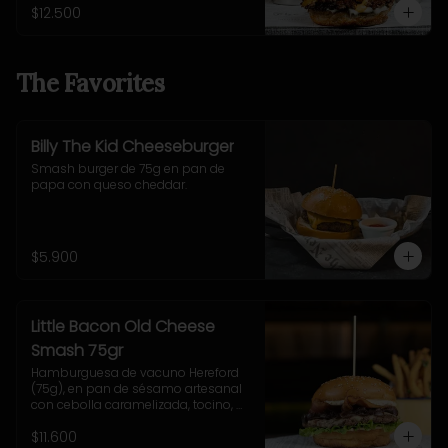
fritas con sides de coleslaw y salsa 
$12.500
cheddar.
The Favorites
Billy The Kid Cheeseburger
Smash burger de 75g en pan de 
papa con queso cheddar.
$5.900
Little Bacon Old Cheese
Smash 75gr
Hamburguesa de vacuno Hereford 
(75g), en pan de sésamo artesanal 
con cebolla caramelizada, tocino, 
queso Gruyere, lechuga y salsa 
$11.600
casera Uncle Fletch. Incluye papas 