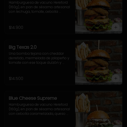
Hamburguesa de vacuno Hereford 
(160g), en pan de sésamo artesanal 
con lechuga, tomate, cebolla 
morada, jalapeño y salsa casera 
BBQ. Incluye acompañamiento a 
elección.
$14.900
Big Texas 2.0
Una bomba tejana con cheddar 
derretido, mermelada de jalapeño y 
tomate con ese toque dulzón y 
picante que rellenan el doble onion, 
junto a la salsa cheddar, lechuga 
crocante y nuestra poderosa 
$14.500
sriracha BBQ.
Blue Cheese Supreme
Hamburguesa de vacuno Hereford 
(160g), en pan de sésamo artesanal 
con cebolla caramelizada, queso 
azul, hojas de espinaca y salsa 
casera de queso azul. Incluye 