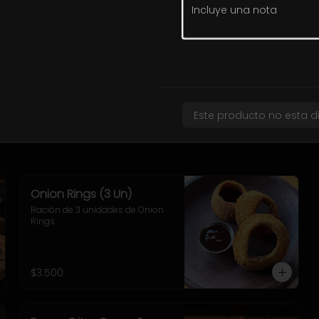
Quesadillas Pulled
Tortillas rellenas con Pulled, 
queso mozzarella y cebolla, 
acompañadas de Chick Fil A, 
Sour Cream
$9.900
Este producto no esta d
Onion Rings (3 Un)
Ración de 3 unidades de Onion 
Rings
$3.500