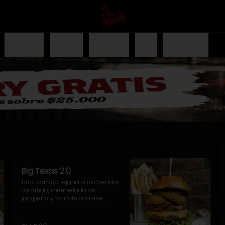
Menu Kids
Desserts
Texas BBQ
Drinks
The Crazies
Big Texas 2.0
Una bomba tejana con cheddar 
derretido, mermelada de 
jalapeño y tomate con ese 
toque dulzón y picante que 
rellenan el doble onion, junto a la 
salsa cheddar, lechuga crocante 