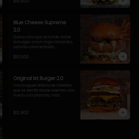
$14.500
y nuestra poderosa sriracha 
BBQ.
Blue Cheese Supreme
2.0
Queso azul que se funde sobre 
la burger, onion rings crocantes, 
cebolla caramelizada, 
champiñones salteados, 
$13.500
espinaca fresca y una cremosa 
salsa blue que te va a volar la 
cabeza.
Original 1st Burger 2.0
Una burguer rellena de cheddar 
que se derrite desde adentro, con 
huevo a la plancha, más 
cheddar por fuera, cebolla 
grillada, pepinillos fritos ultra 
crujientes, rúcula fresca y 
$12.900
nuestra adictiva salsa Fletch.  
Blue Cheese 2.0