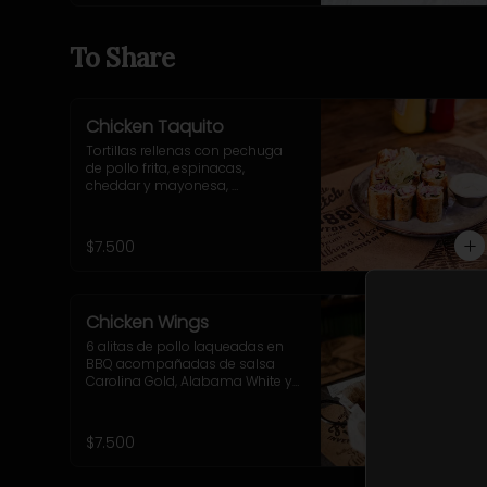
pequeñas.
To Share
Chicken Taquito
Tortillas rellenas con pechuga 
de pollo frita, espinacas, 
cheddar y mayonesa, 
acompañadas de cebolla 
morada, ají verde y sour cream.
$7.500
Chicken Wings
6 alitas de pollo laqueadas en 
BBQ acompañadas de salsa 
Carolina Gold, Alabama White y 
Sriracha BBQ.
$7.500