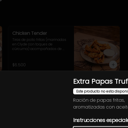
Chicken Tender
Tiras de pollo fritas (marinadas 
en Clyde con toques de 
cúrcuma) acompañadas de 
salsa Honey Mustard
$6.500
Extra Papas Tru
General Tso
Trozos de pollo frito y bañados 
Este producto no esta disponi
en salsa Tso (agridulce con 
Ración de papas fritas,
toques picantes), sésamo 
tostado y ciboulette.
aromatizadas con aceite
$6.500
Instrucciones especial