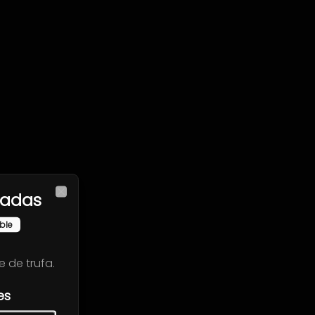
fadas
Close
ble
 de trufa.
es