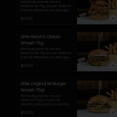
Hamburguesa de vacuno 
Hereford de 75g, en pan sésamo 
brioche artesanal con lechuga, 
tomate, 2 onion rings, jalapeños, 
$11.600
queso cheddar, tocino y salsa 
BBQ. Acompañamiento a 
elección y coleslaw
Little Fletch's Classic
Smash 75g
Hamburguesa de vacuno 
Hereford de 75g, en pan sésamo 
brioche artesanal con lechuga, 
tomate, cebolla morada, 
$9.000
pepinillo y salsa casera Uncle 
Fletch. Acompañamiento a 
elección y coleslaw
Little Original 1st Burger
Smash 75gr
Hamburguesa de vacuno 
Hereford (75g), en pan de 
sésamo artesanal con cebolla 
caramelizada, tocino, queso 
$9.600
Gruyere, lechuga y salsa casera 
Uncle Fletch. Incluye papas fritas 