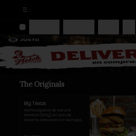
Abrir menu de navegación
The Originals
The Favorites
To Share
Sides
The Originals
Big Texas
Hamburguesa de vacuno 
Hereford (160g), en pan de 
sésamo artesanal con lechuga, 
tomate, cebolla morada, 
jalapeño y salsa casera BBQ. 
Incluye acompañamiento a 