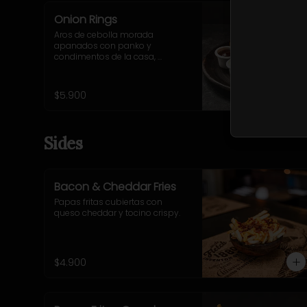
Onion Rings
Aros de cebolla morada 
apanados con panko y 
condimentos de la casa, 
acompañados de salsa BBQ y 
mayo-ajo.
$5.900
Sides
Bacon & Cheddar Fries
Papas fritas cubiertas con 
queso cheddar y tocino crispy.
$4.900