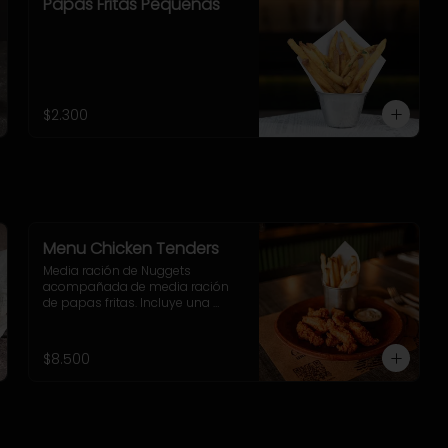
Papas Fritas Pequeñas
$2.300
Menu Chicken Tenders
Media ración de Nuggets 
acompañada de media ración 
de papas fritas. Incluye una 
bebida o jugo. (Solo menores de 
10 años).
$8.500