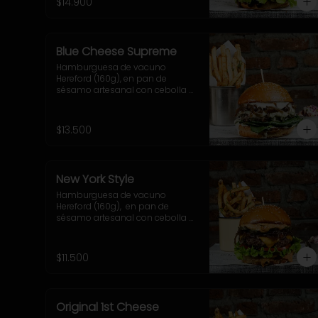
$14.900
elección.
Blue Cheese Supreme
Hamburguesa de vacuno 
Hereford (160g), en pan de 
sésamo artesanal con cebolla 
caramelizada, queso azul, hojas 
de espinaca y salsa casera de 
queso azul. Incluye 
$13.500
acompañamiento a elección.
New York Style
Hamburguesa de vacuno 
Hereford (160g),  en pan de 
sésamo artesanal con cebolla 
caramelizada, cheddar, lechuga, 
tomate, pepinillo, salsa New York. 
Incluye acompañamiento a 
$11.500
elección.
Original 1st Cheese