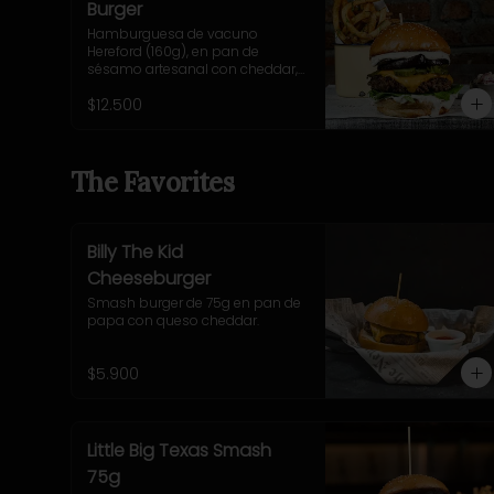
Burger
Hamburguesa de vacuno 
Hereford (160g), en pan de 
sésamo artesanal con cheddar, 
cebolla morada salteada, 
$12.500
pepinillo, rúcula y mostaza 
casera Uncle Fletch. Incluye 
acompañamiento a elección.
The Favorites
Billy The Kid
Cheeseburger
Smash burger de 75g en pan de 
papa con queso cheddar.
$5.900
Little Big Texas Smash
75g