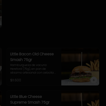
Little Bacon Old Cheese
Smash 75gr
Hamburguesa de vacuno 
Hereford (75g), en pan de 
sésamo artesanal con cebolla 
caramelizada, tocino, queso 
$11.600
Gruyere, lechuga y salsa casera 
Uncle Fletch. Incluye papas fritas 
pequeñas.
Little Blue Cheese
Supreme Smash 75gr