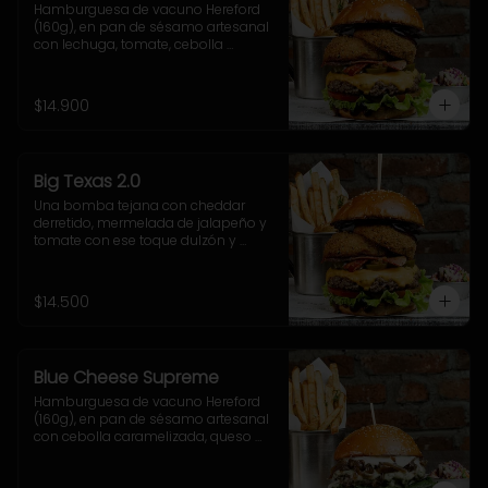
Hamburguesa de vacuno Hereford 
(160g), en pan de sésamo artesanal 
con lechuga, tomate, cebolla 
morada, jalapeño y salsa casera 
BBQ. Incluye acompañamiento a 
elección.
$14.900
Big Texas 2.0
Una bomba tejana con cheddar 
derretido, mermelada de jalapeño y 
tomate con ese toque dulzón y 
picante que rellenan el doble onion, 
junto a la salsa cheddar, lechuga 
crocante y nuestra poderosa 
$14.500
sriracha BBQ.
Blue Cheese Supreme
Hamburguesa de vacuno Hereford 
(160g), en pan de sésamo artesanal 
con cebolla caramelizada, queso 
azul, hojas de espinaca y salsa 
casera de queso azul. Incluye 