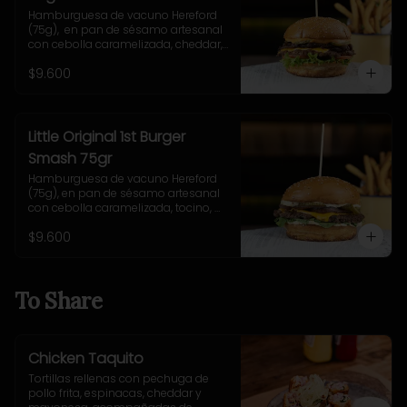
Hamburguesa de vacuno Hereford 
(75g),  en pan de sésamo artesanal 
con cebolla caramelizada, cheddar, 
lechuga, tomate, pepinillo, salsa New 
$9.600
York. Incluye papas fritas rústicas.
Little Original 1st Burger
Smash 75gr
Hamburguesa de vacuno Hereford 
(75g), en pan de sésamo artesanal 
con cebolla caramelizada, tocino, 
queso Gruyere, lechuga y salsa 
$9.600
casera Uncle Fletch. Incluye papas 
fritas pequeñas.
To Share
Chicken Taquito
Tortillas rellenas con pechuga de 
pollo frita, espinacas, cheddar y 