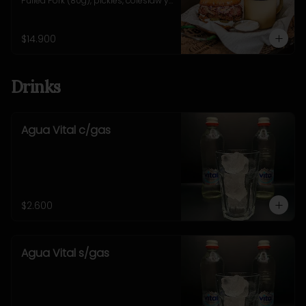
Pulled Pork (80g), pickles, coleslaw y 
salsa alioli. Incluye 
acompañamiento a elección.
$14.900
Drinks
Agua Vital c/gas
$2.600
Agua Vital s/gas