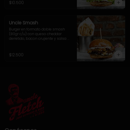
$10.500
Uncle Smash
Burger en formato doble smash 
(80gr c/u) con queso cheddar 
derretido, bacon crujiente y salsa 
alioli dentro de nuestro tradicional 
sésamo brioche. Incluye 
acompañamiento a elección.
$12.500