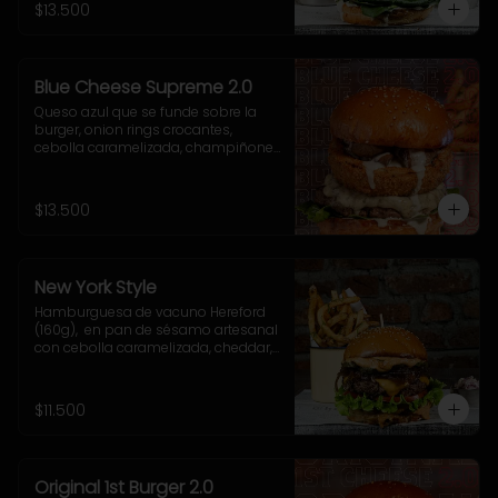
acompañamiento a elección.
$13.500
Blue Cheese Supreme 2.0
Queso azul que se funde sobre la 
burger, onion rings crocantes, 
cebolla caramelizada, champiñones 
salteados, espinaca fresca y una 
cremosa salsa blue que te va a volar 
la cabeza.
$13.500
New York Style
Hamburguesa de vacuno Hereford 
(160g),  en pan de sésamo artesanal 
con cebolla caramelizada, cheddar, 
lechuga, tomate, pepinillo, salsa New 
York. Incluye acompañamiento a 
elección.
$11.500
Original 1st Burger 2.0