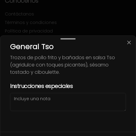
Conócenos
Contáctanos
Términos y condiciones
Política de privacidad
Redes sociales
General Tso
Trozos de pollo frito y bañados en salsa Tso
Instagram
(agridulce con toques picantes), sésamo
Facebook
tostado y ciboulette.
Mi cuenta
Instrucciones especiales
Pedir
FLETCHITOS
Iniciar sesión
Powered by