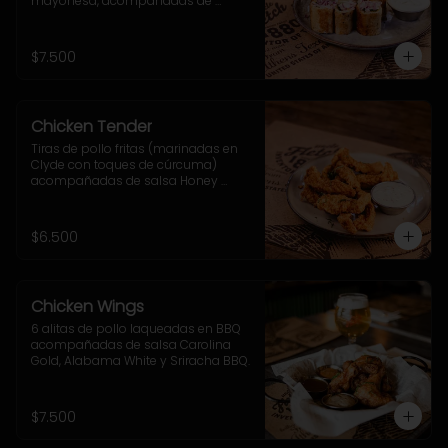
mayonesa, acompañadas de 
cebolla morada, ají verde y sour 
cream.
$7.500
Chicken Tender
Tiras de pollo fritas (marinadas en 
Clyde con toques de cúrcuma) 
acompañadas de salsa Honey 
Mustard
$6.500
Chicken Wings
6 alitas de pollo laqueadas en BBQ 
acompañadas de salsa Carolina 
Gold, Alabama White y Sriracha BBQ.
$7.500