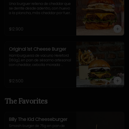
Una burguer rellena de cheddar que 
se derrite desde adentro, con huevo 
a la plancha, más cheddar por fuera, 
cebolla grillada, pepinillos fritos ultra 
crujientes, rúcula fresca y nuestra 
adictiva salsa Fletch.  Blue Cheese 
$12.900
2.0
Original 1st Cheese Burger
Hamburguesa de vacuno Hereford 
(160g), en pan de sésamo artesanal 
con cheddar, cebolla morada 
salteada, pepinillo, rúcula y mostaza 
casera Uncle Fletch. Incluye 
acompañamiento a elección.
$12.500
The Favorites
Billy The Kid Cheeseburger
Smash burger de 75g en pan de 