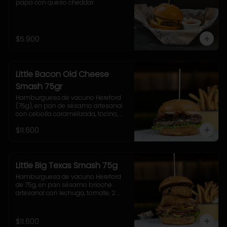
papa con queso cheddar.
$5.900
Little Bacon Old Cheese
Smash 75gr
Hamburguesa de vacuno Hereford 
(75g), en pan de sésamo artesanal 
con cebolla caramelizada, tocino, 
queso Gruyere, lechuga y salsa 
$11.600
casera Uncle Fletch. Incluye papas 
fritas pequeñas.
Little Big Texas Smash 75g
Hamburguesa de vacuno Hereford 
de 75g, en pan sésamo brioche 
artesanal con lechuga, tomate, 2 
onion rings, jalapeños, queso 
cheddar, tocino y salsa BBQ. 
Acompañamiento a elección y 
$11.600
coleslaw