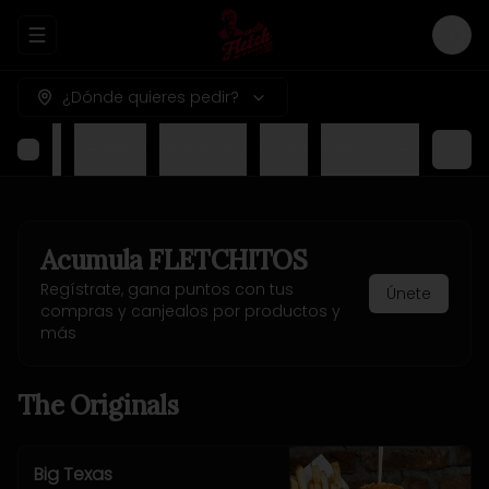
Abrir menu de navegación
Logi
¿Dónde quieres pedir?
nu Kids
Desserts
Texas BBQ
Drinks
The Crazies
Acumula
FLETCHITOS
Regístrate, gana puntos con tus
Únete
compras y canjealos por productos y
más
The Originals
Big Texas