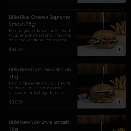
Little Blue Cheese Supreme
Smash 75gr
Hamburguesa de vacuno Hereford 
(75g), en pan de sésamo artesanal 
con cebolla caramelizada, queso 
azul, hojas de espinaca y salsa 
$9.600
casera de queso azul. Incluye papas 
pequeñas.
Little Fletch's Classic Smash
75g
Hamburguesa de vacuno Hereford 
de 75g, en pan sésamo brioche 
artesanal con lechuga, tomate, 
cebolla morada, pepinillo y salsa 
$9.000
casera Uncle Fletch. 
Acompañamiento a elección y 
coleslaw
Little New York Style Smash
75g