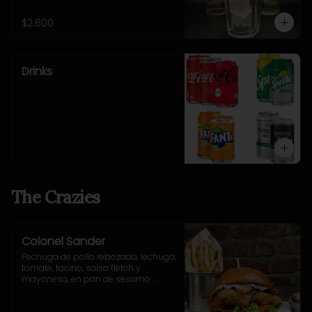
$2.600
Drinks
The Crazies
Colonel Sander
Pechuga de pollo rebozada, lechuga, 
tomate, tocino, salsa fletch y 
mayonesa, en pan de sésamo 
artesanal. Incluye acompañamiento 
a elección.