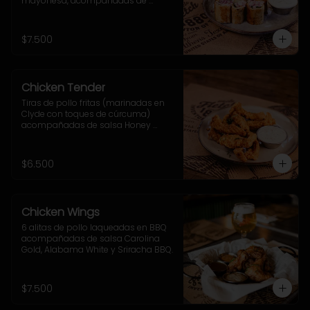
mayonesa, acompañadas de 
cebolla morada, ají verde y sour 
cream.
$7.500
Chicken Tender
Tiras de pollo fritas (marinadas en 
Clyde con toques de cúrcuma) 
acompañadas de salsa Honey 
Mustard
$6.500
Chicken Wings
6 alitas de pollo laqueadas en BBQ 
acompañadas de salsa Carolina 
Gold, Alabama White y Sriracha BBQ.
$7.500