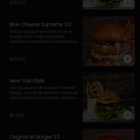
acompañamiento a elección.
$13.500
Blue Cheese Supreme 2.0
Queso azul que se funde sobre la 
burger, onion rings crocantes, 
cebolla caramelizada, champiñones 
salteados, espinaca fresca y una 
cremosa salsa blue que te va a volar 
la cabeza.
$13.500
New York Style
Hamburguesa de vacuno Hereford 
(160g),  en pan de sésamo artesanal 
con cebolla caramelizada, cheddar, 
lechuga, tomate, pepinillo, salsa New 
York. Incluye acompañamiento a 
elección.
$11.500
Original 1st Burger 2.0