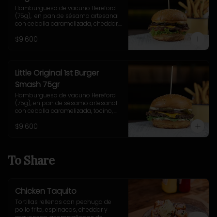
Hamburguesa de vacuno Hereford 
(75g),  en pan de sésamo artesanal 
con cebolla caramelizada, cheddar, 
lechuga, tomate, pepinillo, salsa New 
$9.600
York. Incluye papas fritas rústicas.
Little Original 1st Burger
Smash 75gr
Hamburguesa de vacuno Hereford 
(75g), en pan de sésamo artesanal 
con cebolla caramelizada, tocino, 
queso Gruyere, lechuga y salsa 
$9.600
casera Uncle Fletch. Incluye papas 
fritas pequeñas.
To Share
Chicken Taquito
Tortillas rellenas con pechuga de 
pollo frita, espinacas, cheddar y 