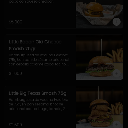
papa con queso cheddar.
$5.900
Little Bacon Old Cheese
Smash 75gr
Hamburguesa de vacuno Hereford 
(75g), en pan de sésamo artesanal 
con cebolla caramelizada, tocino, 
queso Gruyere, lechuga y salsa 
$11.600
casera Uncle Fletch. Incluye papas 
fritas pequeñas.
Little Big Texas Smash 75g
Hamburguesa de vacuno Hereford 
de 75g, en pan sésamo brioche 
artesanal con lechuga, tomate, 2 
onion rings, jalapeños, queso 
cheddar, tocino y salsa BBQ. 
Acompañamiento a elección y 
$11.600
coleslaw