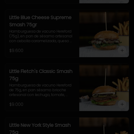
Little Blue Cheese Supreme
Smash 75gr
Hamburguesa de vacuno Hereford 
(75g), en pan de sésamo artesanal 
con cebolla caramelizada, queso 
azul, hojas de espinaca y salsa 
$9.600
casera de queso azul. Incluye papas 
pequeñas.
Little Fletch's Classic Smash
75g
Hamburguesa de vacuno Hereford 
de 75g, en pan sésamo brioche 
artesanal con lechuga, tomate, 
cebolla morada, pepinillo y salsa 
$9.000
casera Uncle Fletch. 
Acompañamiento a elección y 
coleslaw
Little New York Style Smash
75g