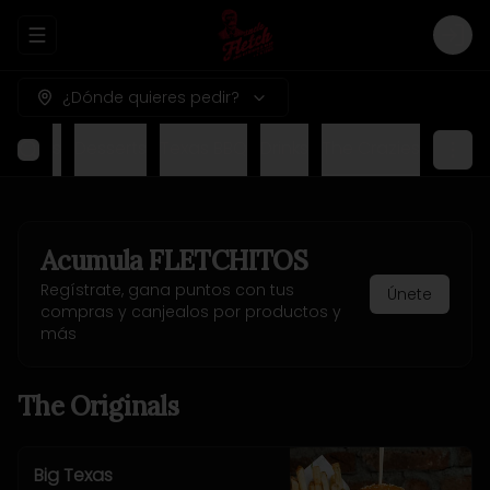
Abrir menu de navegación
Logi
¿Dónde quieres pedir?
nu Kids
Desserts
Texas BBQ
Drinks
The Crazies
Acumula
FLETCHITOS
Regístrate, gana puntos con tus
Únete
compras y canjealos por productos y
más
The Originals
Big Texas