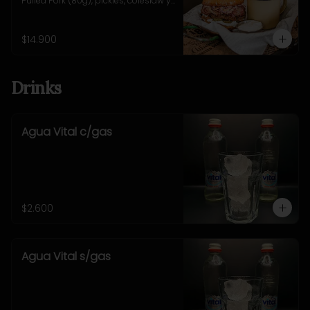
Pulled Pork (80g), pickles, coleslaw y 
salsa alioli. Incluye 
acompañamiento a elección.
$14.900
Drinks
Agua Vital c/gas
$2.600
Agua Vital s/gas