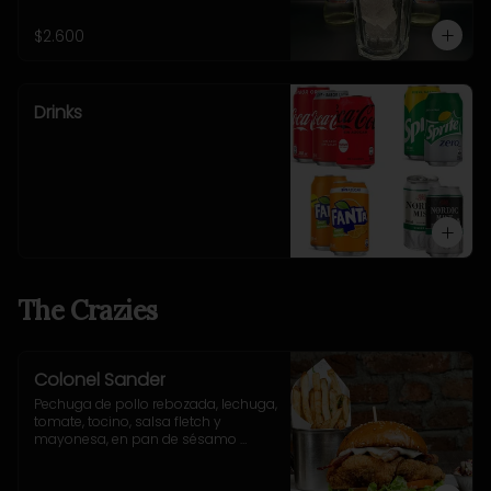
$2.600
Drinks
The Crazies
Colonel Sander
Pechuga de pollo rebozada, lechuga, 
tomate, tocino, salsa fletch y 
mayonesa, en pan de sésamo 
artesanal. Incluye acompañamiento 
a elección.