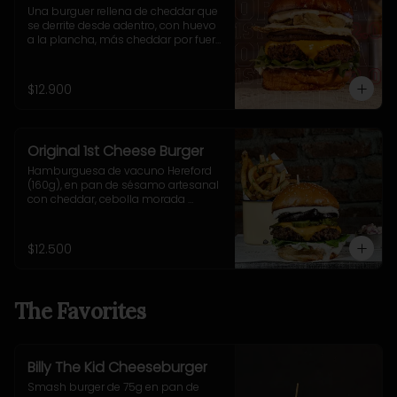
Una burguer rellena de cheddar que 
se derrite desde adentro, con huevo 
a la plancha, más cheddar por fuera, 
cebolla grillada, pepinillos fritos ultra 
crujientes, rúcula fresca y nuestra 
adictiva salsa Fletch.  Blue Cheese 
$12.900
2.0
Original 1st Cheese Burger
Hamburguesa de vacuno Hereford 
(160g), en pan de sésamo artesanal 
con cheddar, cebolla morada 
salteada, pepinillo, rúcula y mostaza 
casera Uncle Fletch. Incluye 
acompañamiento a elección.
$12.500
The Favorites
Billy The Kid Cheeseburger
Smash burger de 75g en pan de 