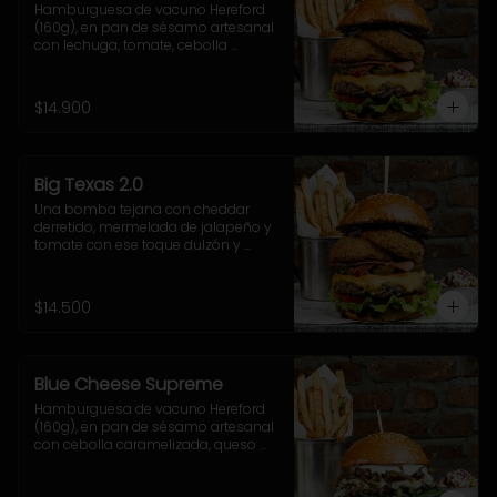
Hamburguesa de vacuno Hereford 
(160g), en pan de sésamo artesanal 
con lechuga, tomate, cebolla 
morada, jalapeño y salsa casera 
BBQ. Incluye acompañamiento a 
elección.
$14.900
Big Texas 2.0
Una bomba tejana con cheddar 
derretido, mermelada de jalapeño y 
tomate con ese toque dulzón y 
picante que rellenan el doble onion, 
junto a la salsa cheddar, lechuga 
crocante y nuestra poderosa 
$14.500
sriracha BBQ.
Blue Cheese Supreme
Hamburguesa de vacuno Hereford 
(160g), en pan de sésamo artesanal 
con cebolla caramelizada, queso 
azul, hojas de espinaca y salsa 
casera de queso azul. Incluye 