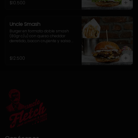
$10.500
Uncle Smash
Burger en formato doble smash 
(80gr c/u) con queso cheddar 
derretido, bacon crujiente y salsa 
alioli dentro de nuestro tradicional 
sésamo brioche. Incluye 
acompañamiento a elección.
$12.500