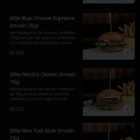
Little Blue Cheese Supreme
Smash 75gr
Hamburguesa de vacuno Hereford 
(75g), en pan de sésamo artesanal 
con cebolla caramelizada, queso 
azul, hojas de espinaca y salsa 
$9.600
casera de queso azul. Incluye papas 
pequeñas.
Little Fletch's Classic Smash
75g
Hamburguesa de vacuno Hereford 
de 75g, en pan sésamo brioche 
artesanal con lechuga, tomate, 
cebolla morada, pepinillo y salsa 
$9.000
casera Uncle Fletch. 
Acompañamiento a elección y 
coleslaw
Little New York Style Smash
75g