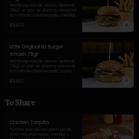
Hamburguesa de vacuno Hereford 
(75g),  en pan de sésamo artesanal 
con cebolla caramelizada, cheddar, 
lechuga, tomate, pepinillo, salsa New 
$9.600
York. Incluye papas fritas rústicas.
Little Original 1st Burger
Smash 75gr
Hamburguesa de vacuno Hereford 
(75g), en pan de sésamo artesanal 
con cebolla caramelizada, tocino, 
queso Gruyere, lechuga y salsa 
$9.600
casera Uncle Fletch. Incluye papas 
fritas pequeñas.
To Share
Chicken Taquito
Tortillas rellenas con pechuga de 
pollo frita, espinacas, cheddar y 