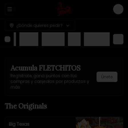
Abrir menu de navegación
Logi
¿Dónde quieres pedir?
nu Kids
Desserts
Texas BBQ
Drinks
The Crazies
Acumula
FLETCHITOS
Regístrate, gana puntos con tus
Únete
compras y canjealos por productos y
más
The Originals
Big Texas