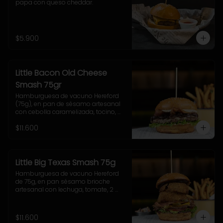
papa con queso cheddar.
$5.900
Little Bacon Old Cheese
Smash 75gr
Hamburguesa de vacuno Hereford 
(75g), en pan de sésamo artesanal 
con cebolla caramelizada, tocino, 
queso Gruyere, lechuga y salsa 
$11.600
casera Uncle Fletch. Incluye papas 
fritas pequeñas.
Little Big Texas Smash 75g
Hamburguesa de vacuno Hereford 
de 75g, en pan sésamo brioche 
artesanal con lechuga, tomate, 2 
onion rings, jalapeños, queso 
cheddar, tocino y salsa BBQ. 
Acompañamiento a elección y 
$11.600
coleslaw