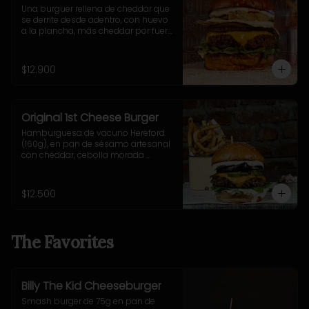
Una burguer rellena de cheddar que 
se derrite desde adentro, con huevo 
a la plancha, más cheddar por fuera, 
cebolla grillada, pepinillos fritos ultra 
crujientes, rúcula fresca y nuestra 
adictiva salsa Fletch.  Blue Cheese 
$12.900
2.0
Original 1st Cheese Burger
Hamburguesa de vacuno Hereford 
(160g), en pan de sésamo artesanal 
con cheddar, cebolla morada 
salteada, pepinillo, rúcula y mostaza 
casera Uncle Fletch. Incluye 
acompañamiento a elección.
$12.500
The Favorites
Billy The Kid Cheeseburger
Smash burger de 75g en pan de 