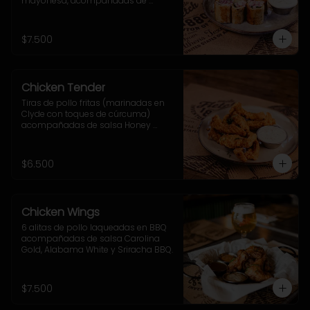
mayonesa, acompañadas de 
cebolla morada, ají verde y sour 
cream.
$7.500
Chicken Tender
Tiras de pollo fritas (marinadas en 
Clyde con toques de cúrcuma) 
acompañadas de salsa Honey 
Mustard
$6.500
Chicken Wings
6 alitas de pollo laqueadas en BBQ 
acompañadas de salsa Carolina 
Gold, Alabama White y Sriracha BBQ.
$7.500