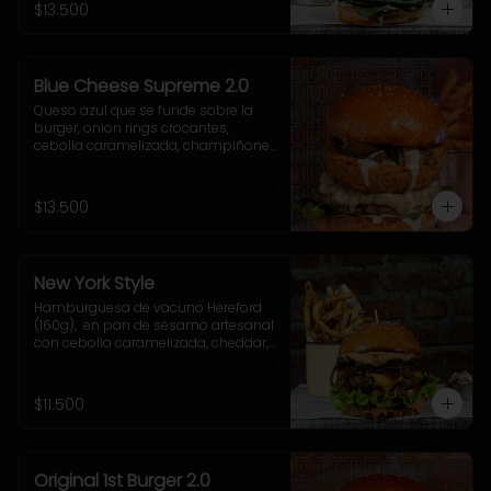
acompañamiento a elección.
$13.500
Blue Cheese Supreme 2.0
Queso azul que se funde sobre la 
burger, onion rings crocantes, 
cebolla caramelizada, champiñones 
salteados, espinaca fresca y una 
cremosa salsa blue que te va a volar 
la cabeza.
$13.500
New York Style
Hamburguesa de vacuno Hereford 
(160g),  en pan de sésamo artesanal 
con cebolla caramelizada, cheddar, 
lechuga, tomate, pepinillo, salsa New 
York. Incluye acompañamiento a 
elección.
$11.500
Original 1st Burger 2.0