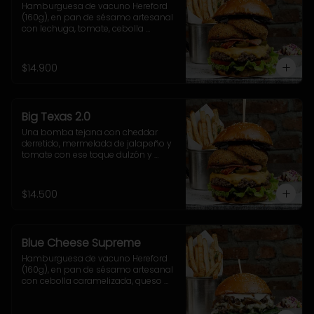
Hamburguesa de vacuno Hereford 
(160g), en pan de sésamo artesanal 
con lechuga, tomate, cebolla 
morada, jalapeño y salsa casera 
BBQ. Incluye acompañamiento a 
elección.
$14.900
Big Texas 2.0
Una bomba tejana con cheddar 
derretido, mermelada de jalapeño y 
tomate con ese toque dulzón y 
picante que rellenan el doble onion, 
junto a la salsa cheddar, lechuga 
crocante y nuestra poderosa 
$14.500
sriracha BBQ.
Blue Cheese Supreme
Hamburguesa de vacuno Hereford 
(160g), en pan de sésamo artesanal 
con cebolla caramelizada, queso 
azul, hojas de espinaca y salsa 
casera de queso azul. Incluye 